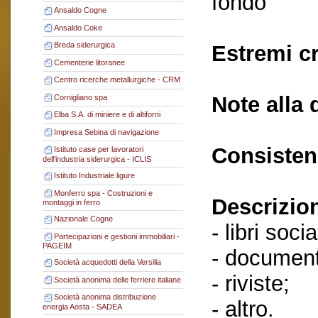
fondo
Ansaldo Cogne
Ansaldo Coke
Breda siderurgica
Estremi c
Cementerie litoranee
Centro ricerche metallurgiche - CRM
Note alla 
Cornigliano spa
Elba S.A. di miniere e di altiforni
Impresa Sebina di navigazione
Consisten
Istituto case per lavoratori
dell'industria siderurgica - ICLIS
Istituto Industriale ligure
Monferro spa - Costruzioni e
Descrizio
montaggi in ferro
Nazionale Cogne
- libri socia
Partecipazioni e gestioni immobiliari -
PAGEIM
- document
Società acquedotti della Versilia
- riviste;
Società anonima delle ferriere italiane
Società anonima distribuzione
- altro.
energia Aosta - SADEA