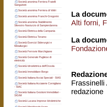
Società anonima Ferriera Fratelli
Sanguineti
Società anonima Ferriera di Voltri
La docume
Società anonima Franchi-Gregorini
Alti forni,
Società anonima Stabilimento
Silvestro Nasturzio di Sampierdarena
Società Elettrica della Campania
Società Elettrica Teramo
La docume
Società Esercizi Siderurgici e
Metallurgici
Fondazion
Società Ferrovie Marchigiane
Società Generale Pugliese di
elettricità
Società Idroelettrica dell'Ossola
Redazione
Società Immobiliare Borgo
Società Italiana Acciai Speciali - SIAS
Frassinelli
Società Italiana Acciaierie Cornigliano
- SIAC
redazione
Società Italiana Gestioni Immobiliari -
SIGIM
Società Lucana Imprese Idrolettriche
Società Meridionale Azoto