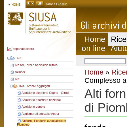
italiano |
English
Home
Rice
on line
Aiut
espandi l'albero
|
Ilva
Ilva Alti Forni e Acciaierie d’Italia
Home
»
Rice
Italsider
Complesso ar
Ilva
|
Ilva - Archivi aggregati
Alti for
Acciaierie elettriche Cogne - Girod
Acciaierie e ferriere nazionali
di Piom
Acciaierie venete
Agglomerati antracite Aosta
Alti forni, Fonderie e Acciaierie di
Piombino