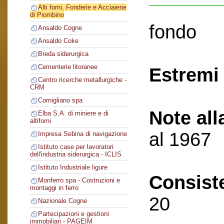
Alti forni, Fonderie e Acciaierie
di Piombino
fondo
Ansaldo Cogne
Ansaldo Coke
Breda siderurgica
Cementerie litoranee
Estremi 
Centro ricerche metallurgiche -
CRM
Cornigliano spa
Note all
Elba S.A. di miniere e di
altiforni
al 1967
Impresa Sebina di navigazione
Istituto case per lavoratori
dell'industria siderurgica - ICLIS
Istituto Industriale ligure
Consist
Monferro spa - Costruzioni e
montaggi in ferro
20
Nazionale Cogne
Partecipazioni e gestioni
immobiliari - PAGEIM