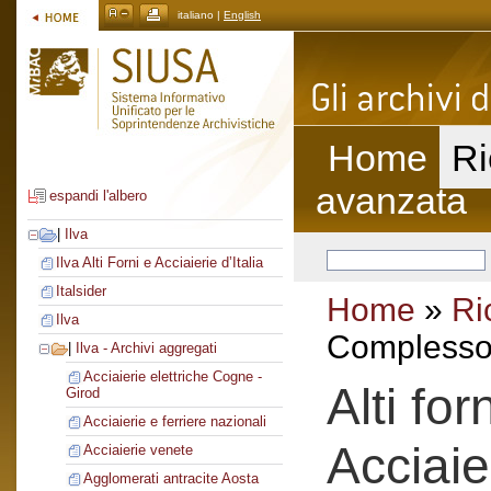
italiano |
English
Home
Ri
avanzata
espandi l'albero
|
Ilva
Ilva Alti Forni e Acciaierie d’Italia
Italsider
Home
»
Ri
Ilva
Complesso 
|
Ilva - Archivi aggregati
Acciaierie elettriche Cogne -
Alti fo
Girod
Acciaierie e ferriere nazionali
Acciaie
Acciaierie venete
Agglomerati antracite Aosta