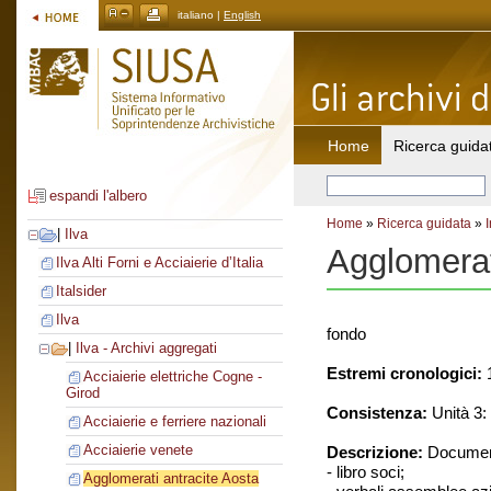
italiano |
English
Home
Ricerca guida
espandi l'albero
Home
»
Ricerca guidata
»
|
Ilva
Agglomerat
Ilva Alti Forni e Acciaierie d’Italia
Italsider
Ilva
fondo
|
Ilva - Archivi aggregati
Estremi cronologici:
1
Acciaierie elettriche Cogne -
Girod
Consistenza:
Unità 3: 
Acciaierie e ferriere nazionali
Acciaierie venete
Descrizione:
Document
- libro soci;
Agglomerati antracite Aosta