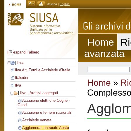
italiano |
English
Home
Ri
avanzata
espandi l'albero
|
Ilva
Ilva Alti Forni e Acciaierie d’Italia
Italsider
Home
»
Ri
Ilva
Complesso 
|
Ilva - Archivi aggregati
Acciaierie elettriche Cogne -
Agglome
Girod
Acciaierie e ferriere nazionali
Acciaierie venete
Agglomerati antracite Aosta