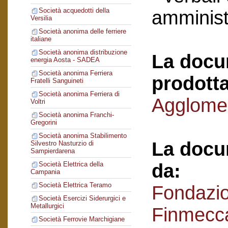
Società acquedotti della
amminist
Versilia
Società anonima delle ferriere
italiane
Società anonima distribuzione
La docu
energia Aosta - SADEA
Società anonima Ferriera
prodotta
Fratelli Sanguineti
Società anonima Ferriera di
Agglomer
Voltri
Società anonima Franchi-
Gregorini
Società anonima Stabilimento
La docu
Silvestro Nasturzio di
Sampierdarena
da:
Società Elettrica della
Campania
Società Elettrica Teramo
Fondazi
Società Esercizi Siderurgici e
Metallurgici
Finmecc
Società Ferrovie Marchigiane