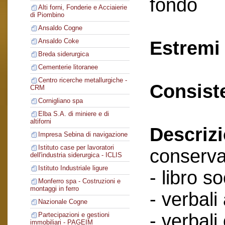
fondo
Alti forni, Fonderie e Acciaierie
di Piombino
Ansaldo Cogne
Ansaldo Coke
Estremi 
Breda siderurgica
Cementerie litoranee
Centro ricerche metallurgiche -
Consist
CRM
Cornigliano spa
Elba S.A. di miniere e di
altiforni
Descriz
Impresa Sebina di navigazione
Istituto case per lavoratori
conserva
dell'industria siderurgica - ICLIS
Istituto Industriale ligure
- libro so
Monferro spa - Costruzioni e
montaggi in ferro
- verbali
Nazionale Cogne
- verbali
Partecipazioni e gestioni
immobiliari - PAGEIM