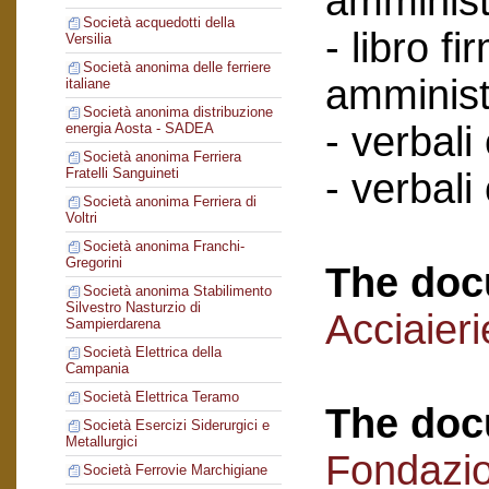
amminist
Società acquedotti della
- libro f
Versilia
Società anonima delle ferriere
amminist
italiane
Società anonima distribuzione
- verbali
energia Aosta - SADEA
Società anonima Ferriera
Fratelli Sanguineti
- verbali
Società anonima Ferriera di
Voltri
Società anonima Franchi-
Gregorini
The doc
Società anonima Stabilimento
Silvestro Nasturzio di
Acciaier
Sampierdarena
Società Elettrica della
Campania
Società Elettrica Teramo
The doc
Società Esercizi Siderurgici e
Metallurgici
Fondazi
Società Ferrovie Marchigiane