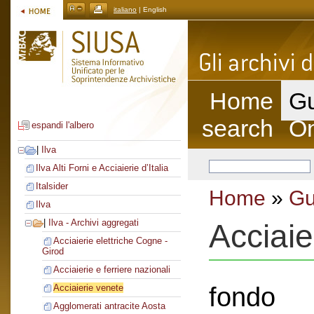
italiano
| English
Home
Gu
search
On
espandi l'albero
|
Ilva
Ilva Alti Forni e Acciaierie d’Italia
Italsider
Home
»
Gu
Ilva
|
Ilva - Archivi aggregati
Acciaie
Acciaierie elettriche Cogne -
Girod
Acciaierie e ferriere nazionali
fondo
Acciaierie venete
Agglomerati antracite Aosta