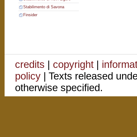
Stabilimento di Savona
Finsider
credits
|
copyright
|
informa
policy
| Texts released und
otherwise specified.