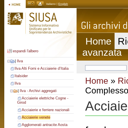
italiano |
English
Home
Ri
avanzata
espandi l'albero
|
Ilva
Ilva Alti Forni e Acciaierie d’Italia
Italsider
Home
»
Ri
Ilva
Complesso 
|
Ilva - Archivi aggregati
Acciaierie elettriche Cogne -
Acciaie
Girod
Acciaierie e ferriere nazionali
Acciaierie venete
Agglomerati antracite Aosta