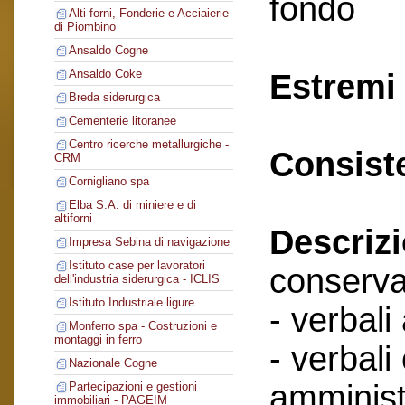
fondo
Alti forni, Fonderie e Acciaierie
di Piombino
Ansaldo Cogne
Ansaldo Coke
Estremi 
Breda siderurgica
Cementerie litoranee
Centro ricerche metallurgiche -
Consist
CRM
Cornigliano spa
Elba S.A. di miniere e di
altiforni
Descriz
Impresa Sebina di navigazione
Istituto case per lavoratori
conserva
dell'industria siderurgica - ICLIS
Istituto Industriale ligure
- verbali
Monferro spa - Costruzioni e
montaggi in ferro
- verbali
Nazionale Cogne
amminist
Partecipazioni e gestioni
immobiliari - PAGEIM