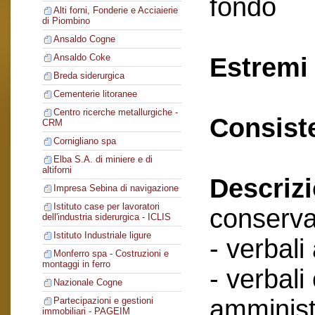
fondo
Alti forni, Fonderie e Acciaierie
di Piombino
Ansaldo Cogne
Ansaldo Coke
Estremi 
Breda siderurgica
Cementerie litoranee
Centro ricerche metallurgiche -
Consist
CRM
Cornigliano spa
Elba S.A. di miniere e di
altiforni
Descriz
Impresa Sebina di navigazione
Istituto case per lavoratori
conserva
dell'industria siderurgica - ICLIS
Istituto Industriale ligure
- verbali
Monferro spa - Costruzioni e
montaggi in ferro
- verbali
Nazionale Cogne
amminist
Partecipazioni e gestioni
immobiliari - PAGEIM