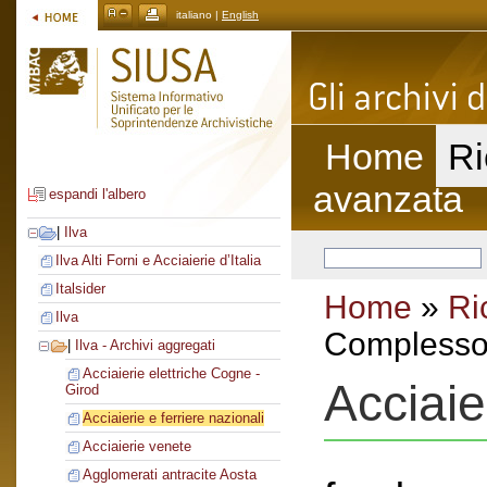
italiano |
English
Home
Ri
avanzata
espandi l'albero
|
Ilva
Ilva Alti Forni e Acciaierie d’Italia
Italsider
Home
»
Ri
Ilva
Complesso 
|
Ilva - Archivi aggregati
Acciaierie elettriche Cogne -
Acciaie
Girod
Acciaierie e ferriere nazionali
Acciaierie venete
Agglomerati antracite Aosta