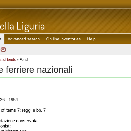
h
Advanced search
On line inventories
Help
st of fonds
» Fond
e ferriere nazionali
26 - 1954
f items 7: regg. e bb. 7
azione conservata:
onisti;