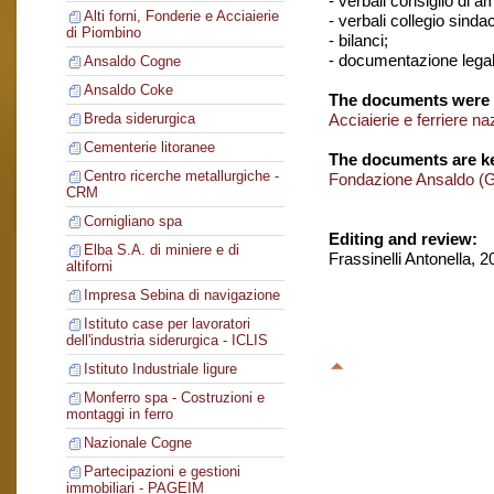
- verbali consiglio di 
Alti forni, Fonderie e Acciaierie
- verbali collegio sinda
di Piombino
- bilanci;
- documentazione legal
Ansaldo Cogne
Ansaldo Coke
The documents were 
Acciaierie e ferriere na
Breda siderurgica
Cementerie litoranee
The documents are ke
Centro ricerche metallurgiche -
Fondazione Ansaldo (
CRM
Cornigliano spa
Editing and review:
Elba S.A. di miniere e di
Frassinelli Antonella, 
altiforni
Impresa Sebina di navigazione
Istituto case per lavoratori
dell'industria siderurgica - ICLIS
Istituto Industriale ligure
Monferro spa - Costruzioni e
montaggi in ferro
Nazionale Cogne
Partecipazioni e gestioni
immobiliari - PAGEIM