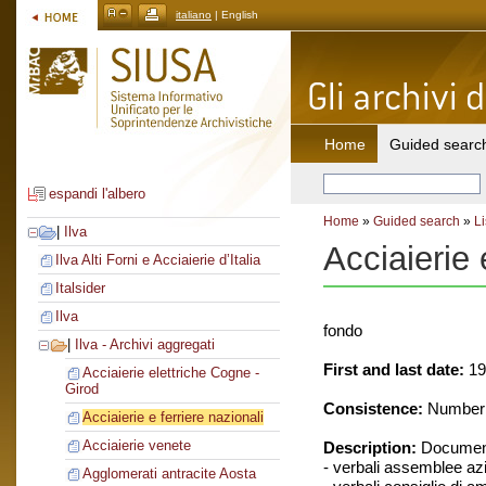
italiano
| English
Home
Guided searc
espandi l'albero
Home
»
Guided search
»
Li
|
Ilva
Acciaierie 
Ilva Alti Forni e Acciaierie d’Italia
Italsider
Ilva
fondo
|
Ilva - Archivi aggregati
First and last date:
19
Acciaierie elettriche Cogne -
Girod
Consistence:
Number o
Acciaierie e ferriere nazionali
Acciaierie venete
Description:
Document
- verbali assemblee azi
Agglomerati antracite Aosta