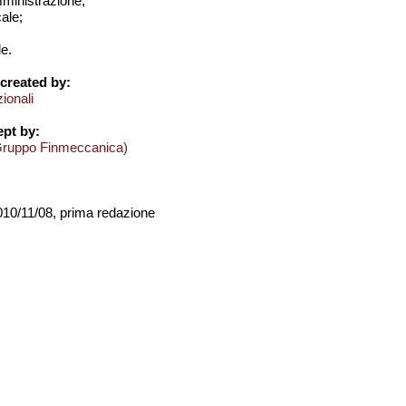
amministrazione;
cale;
e.
created by:
zionali
pt by:
Gruppo Finmeccanica)
2010/11/08, prima redazione