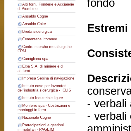
fondo
Alti forni, Fonderie e Acciaierie
di Piombino
Ansaldo Cogne
Ansaldo Coke
Estremi 
Breda siderurgica
Cementerie litoranee
Centro ricerche metallurgiche -
Consist
CRM
Cornigliano spa
Elba S.A. di miniere e di
altiforni
Descriz
Impresa Sebina di navigazione
Istituto case per lavoratori
conserva
dell'industria siderurgica - ICLIS
Istituto Industriale ligure
- verbali
Monferro spa - Costruzioni e
montaggi in ferro
- verbali
Nazionale Cogne
amminist
Partecipazioni e gestioni
immobiliari - PAGEIM