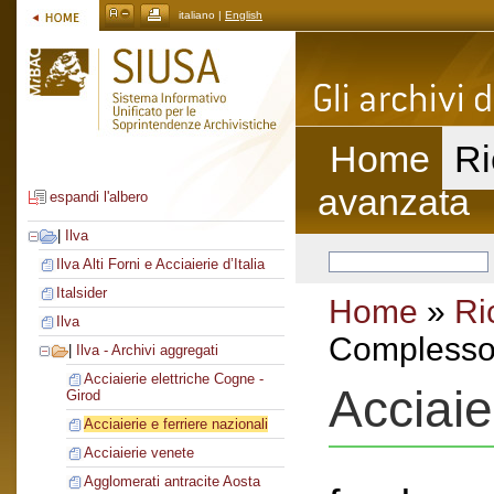
italiano |
English
Home
Ri
avanzata
espandi l'albero
|
Ilva
Ilva Alti Forni e Acciaierie d’Italia
Italsider
Home
»
Ri
Ilva
Complesso 
|
Ilva - Archivi aggregati
Acciaierie elettriche Cogne -
Acciaie
Girod
Acciaierie e ferriere nazionali
Acciaierie venete
Agglomerati antracite Aosta