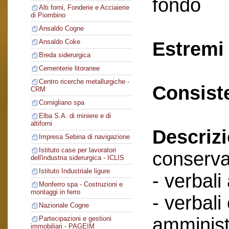
fondo
Alti forni, Fonderie e Acciaierie
di Piombino
Ansaldo Cogne
Ansaldo Coke
Estremi 
Breda siderurgica
Cementerie litoranee
Centro ricerche metallurgiche -
Consist
CRM
Cornigliano spa
Elba S.A. di miniere e di
altiforni
Descriz
Impresa Sebina di navigazione
Istituto case per lavoratori
conserva
dell'industria siderurgica - ICLIS
Istituto Industriale ligure
- verbali
Monferro spa - Costruzioni e
montaggi in ferro
- verbali
Nazionale Cogne
amminist
Partecipazioni e gestioni
immobiliari - PAGEIM