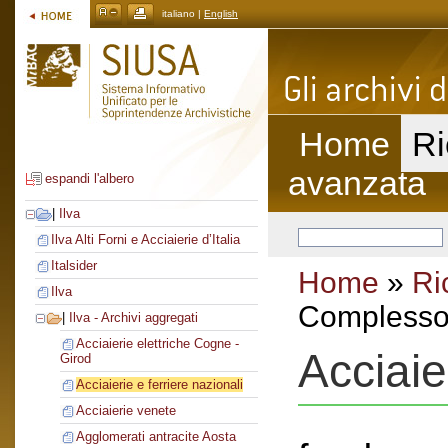
italiano |
English
Home
Ri
avanzata
espandi l'albero
|
Ilva
Ilva Alti Forni e Acciaierie d’Italia
Italsider
Home
»
Ri
Ilva
Complesso 
|
Ilva - Archivi aggregati
Acciaierie elettriche Cogne -
Acciaie
Girod
Acciaierie e ferriere nazionali
Acciaierie venete
Agglomerati antracite Aosta