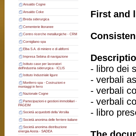
Ansaldo Cogne
First and 
Ansaldo Coke
Breda siderurgica
Cementerie litoranee
Consisten
Centro ricerche metallurgiche - CRM
Cornigliano spa
Elba S.A. di miniere e di altiforni
Descriptio
Impresa Sebina di navigazione
Istituto case per lavoratori
- libro dei 
dell'industria siderurgica - ICLIS
Istituto Industriale ligure
- verbali a
Monferro spa - Costruzioni e
montaggi in ferro
- verbali c
Nazionale Cogne
- verbali c
Partecipazioni e gestioni immobiliari -
PAGEIM
- libro pre
Società acquedotti della Versilia
Società anonima delle ferriere italiane
Società anonima distribuzione
The docum
energia Aosta - SADEA