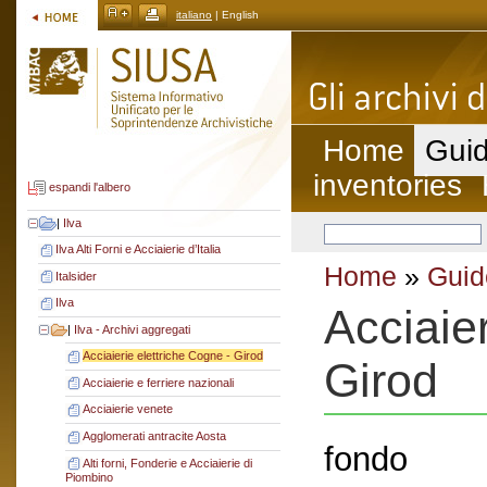
italiano
| English
Home
Guid
inventories
espandi l'albero
|
Ilva
Ilva Alti Forni e Acciaierie d’Italia
Home
»
Guid
Italsider
Ilva
Acciaier
|
Ilva - Archivi aggregati
Acciaierie elettriche Cogne - Girod
Girod
Acciaierie e ferriere nazionali
Acciaierie venete
Agglomerati antracite Aosta
fondo
Alti forni, Fonderie e Acciaierie di
Piombino