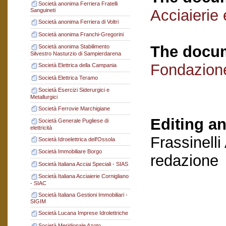
Società anonima Ferriera Fratelli
Acciaierie 
Sanguineti
Società anonima Ferriera di Voltri
Società anonima Franchi-Gregorini
The docum
Società anonima Stabilimento
Silvestro Nasturzio di Sampierdarena
Fondazion
Società Elettrica della Campania
Società Elettrica Teramo
Società Esercizi Siderurgici e
Metallurgici
Società Ferrovie Marchigiane
Editing an
Società Generale Pugliese di
elettricità
Frassinelli
Società Idroelettrica dell'Ossola
Società Immobiliare Borgo
redazione
Società Italiana Acciai Speciali - SIAS
Società Italiana Acciaierie Cornigliano
- SIAC
Società Italiana Gestioni Immobiliari -
SIGIM
Società Lucana Imprese Idrolettriche
Società Meridionale Azoto