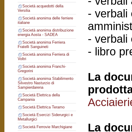
- verbali
Società acquedotti della
- verbali
Versilia
Società anonima delle ferriere
amminist
italiane
Società anonima distribuzione
energia Aosta - SADEA
- verbali
Società anonima Ferriera
Fratelli Sanguineti
- libro p
Società anonima Ferriera di
Voltri
Società anonima Franchi-
Gregorini
La docu
Società anonima Stabilimento
Silvestro Nasturzio di
prodotta
Sampierdarena
Società Elettrica della
Acciaieri
Campania
Società Elettrica Teramo
Società Esercizi Siderurgici e
Metallurgici
La docu
Società Ferrovie Marchigiane