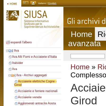
italiano |
English
Home
Ri
avanzata
espandi l'albero
|
Ilva
Ilva Alti Forni e Acciaierie d’Italia
Italsider
Home
»
Ri
Ilva
Complesso 
|
Ilva - Archivi aggregati
Acciaierie elettriche Cogne -
Acciaie
Girod
Acciaierie e ferriere nazionali
Girod
Acciaierie venete
Agglomerati antracite Aosta