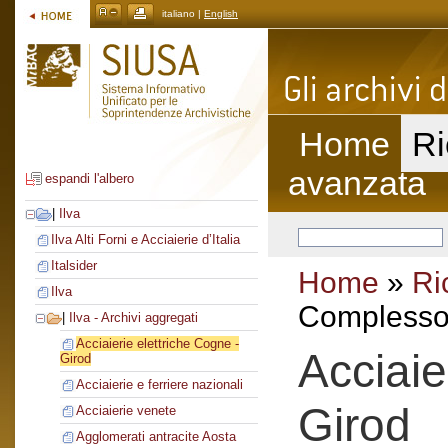
italiano |
English
Home
Ri
avanzata
espandi l'albero
|
Ilva
Ilva Alti Forni e Acciaierie d’Italia
Italsider
Home
»
Ri
Ilva
Complesso 
|
Ilva - Archivi aggregati
Acciaierie elettriche Cogne -
Acciaie
Girod
Acciaierie e ferriere nazionali
Girod
Acciaierie venete
Agglomerati antracite Aosta