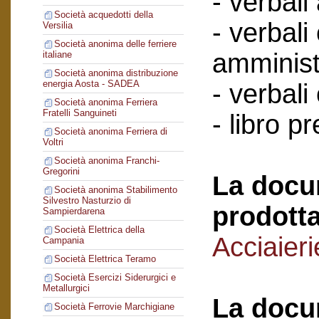
- verbali
Società acquedotti della
- verbali
Versilia
Società anonima delle ferriere
amminist
italiane
Società anonima distribuzione
energia Aosta - SADEA
- verbali
Società anonima Ferriera
Fratelli Sanguineti
- libro p
Società anonima Ferriera di
Voltri
Società anonima Franchi-
Gregorini
La docu
Società anonima Stabilimento
Silvestro Nasturzio di
prodotta
Sampierdarena
Società Elettrica della
Acciaieri
Campania
Società Elettrica Teramo
Società Esercizi Siderurgici e
Metallurgici
La docu
Società Ferrovie Marchigiane