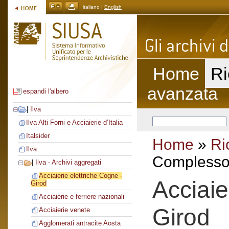
italiano |
English
Home
Ri
avanzata
espandi l'albero
|
Ilva
Ilva Alti Forni e Acciaierie d’Italia
Italsider
Home
»
Ri
Ilva
Complesso 
|
Ilva - Archivi aggregati
Acciaierie elettriche Cogne -
Acciaie
Girod
Acciaierie e ferriere nazionali
Girod
Acciaierie venete
Agglomerati antracite Aosta