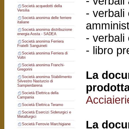
- verbali
Società acquedotti della
- verbali
Versilia
Società anonima delle ferriere
amminist
italiane
Società anonima distribuzione
energia Aosta - SADEA
- verbali
Società anonima Ferriera
Fratelli Sanguineti
- libro p
Società anonima Ferriera di
Voltri
Società anonima Franchi-
Gregorini
La docu
Società anonima Stabilimento
Silvestro Nasturzio di
prodotta
Sampierdarena
Società Elettrica della
Acciaieri
Campania
Società Elettrica Teramo
Società Esercizi Siderurgici e
Metallurgici
La docu
Società Ferrovie Marchigiane