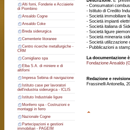
Descrizione:
E' presen
Alti forni, Fonderie e Acciaierie
- Consumatori combustib
di Piombino
- Istituto di Credito In
- Società immobiliare l
Ansaldo Cogne
- Società impianti elettr
Ansaldo Coke
- Società italiana di S
- Società ligure piemont
Breda siderurgica
- Società mineraria sid
Cementerie litoranee
- Società utilizzazione 
Centro ricerche metallurgiche -
- Pubblicazioni a stamp
CRM
La documentazione è
Cornigliano spa
Fondazione Ansaldo (
Elba S.A. di miniere e di
altiforni
Impresa Sebina di navigazione
Redazione e revision
Frassinelli Antonella, 
Istituto case per lavoratori
dell'industria siderurgica - ICLIS
Istituto Industriale ligure
Monferro spa - Costruzioni e
montaggi in ferro
Nazionale Cogne
Partecipazioni e gestioni
immobiliari - PAGEIM