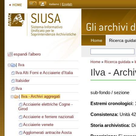
italiano |
English
Home
Ricerca guida
espandi l'albero
Home
»
Ricerca guidata
»
|
Ilva
Ilva - Arch
Ilva Alti Forni e Acciaierie d’Italia
Italsider
Ilva
sub-fondo / sezione
|
Ilva - Archivi aggregati
Estremi cronologici:
1
Acciaierie elettriche Cogne -
Girod
Consistenza:
Unità 426
Acciaierie e ferriere nazionali
Acciaierie venete
Storia archivistica:
Di
Agglomerati antracite Aosta