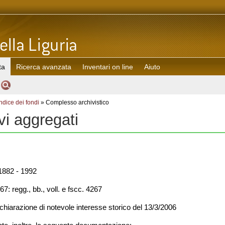
ta
Ricerca avanzata
Inventari on line
Aiuto
Indice dei fondi
» Complesso archivistico
ivi aggregati
882 - 1992
7: regg., bb., voll. e fscc. 4267
chiarazione di notevole interesse storico del 13/3/2006