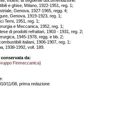
te, inoltre, la seguente documentazione:
ili e ghise, Milano, 1922-1951, reg. 1;
dustriale, Genova, 1927-1965, regg. 4;
igure, Genova, 1919-1923, reg. 1;
ici Terni, 1951, reg. 1;
iderurgia e Meccanica, 1952, reg. 1;
ese di prodotti refrattari, 1903 - 1931, reg. 2;
erurgica, 1945-1978, regg. e bb. 2;
combustibili italiani, 1906-1907, reg. 1;
a, 1938-1992, voll. 189.
 conservata da:
Gruppo Finmeccanica)
e:
2010/11/08, prima redazione