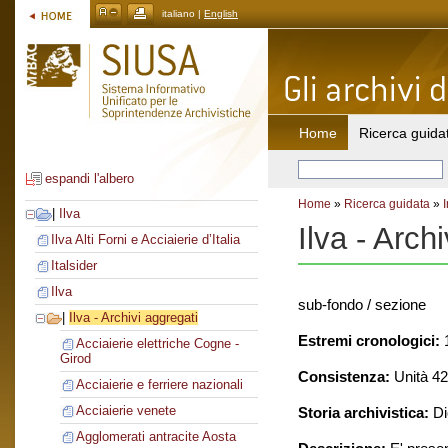
italiano |
English
Home
Ricerca guida
espandi l'albero
Home
»
Ricerca guidata
»
|
Ilva
Ilva - Arch
Ilva Alti Forni e Acciaierie d’Italia
Italsider
Ilva
sub-fondo / sezione
|
Ilva - Archivi aggregati
Estremi cronologici:
1
Acciaierie elettriche Cogne -
Girod
Consistenza:
Unità 426
Acciaierie e ferriere nazionali
Acciaierie venete
Storia archivistica:
Di
Agglomerati antracite Aosta