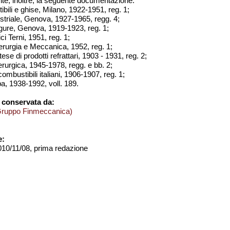
te, inoltre, la seguente documentazione:
ili e ghise, Milano, 1922-1951, reg. 1;
dustriale, Genova, 1927-1965, regg. 4;
igure, Genova, 1919-1923, reg. 1;
ici Terni, 1951, reg. 1;
iderurgia e Meccanica, 1952, reg. 1;
ese di prodotti refrattari, 1903 - 1931, reg. 2;
erurgica, 1945-1978, regg. e bb. 2;
combustibili italiani, 1906-1907, reg. 1;
a, 1938-1992, voll. 189.
 conservata da:
Gruppo Finmeccanica)
e:
2010/11/08, prima redazione