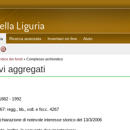
ta
Ricerca avanzata
Inventari on line
Aiuto
Indice dei fondi
» Complesso archivistico
ivi aggregati
882 - 1992
7: regg., bb., voll. e fscc. 4267
chiarazione di notevole interesse storico del 13/3/2006