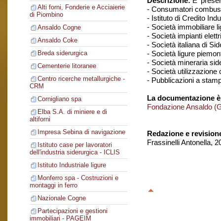
Descrizione:
E' presen
Alti forni, Fonderie e Acciaierie
- Consumatori combustib
di Piombino
- Istituto di Credito In
- Società immobiliare l
Ansaldo Cogne
- Società impianti elettr
Ansaldo Coke
- Società italiana di S
- Società ligure piemont
Breda siderurgica
- Società mineraria sid
Cementerie litoranee
- Società utilizzazione 
Centro ricerche metallurgiche -
- Pubblicazioni a stamp
CRM
La documentazione è
Cornigliano spa
Fondazione Ansaldo (
Elba S.A. di miniere e di
altiforni
Impresa Sebina di navigazione
Redazione e revision
Frassinelli Antonella, 
Istituto case per lavoratori
dell'industria siderurgica - ICLIS
Istituto Industriale ligure
Monferro spa - Costruzioni e
montaggi in ferro
Nazionale Cogne
Partecipazioni e gestioni
immobiliari - PAGEIM