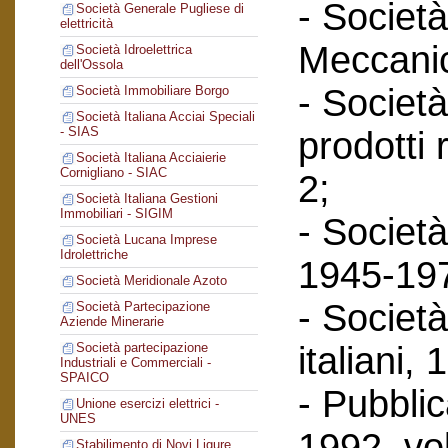
- Società
Società Generale Pugliese di
elettricità
Meccanic
Società Idroelettrica
dell'Ossola
- Società
Società Immobiliare Borgo
Società Italiana Acciai Speciali
- SIAS
prodotti 
Società Italiana Acciaierie
Cornigliano - SIAC
2;
Società Italiana Gestioni
Immobiliari - SIGIM
- Società
Società Lucana Imprese
Idrolettriche
1945-197
Società Meridionale Azoto
- Società
Società Partecipazione
Aziende Minerarie
italiani,
Società partecipazione
Industriali e Commerciali -
SPAICO
- Pubbli
Unione esercizi elettrici -
UNES
1992, vol
Stabilimento di Novi Ligure