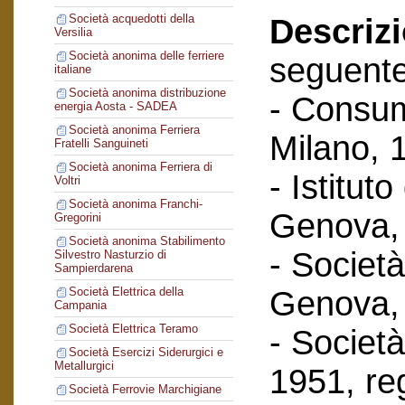
Società acquedotti della
Descriz
Versilia
Società anonima delle ferriere
seguent
italiane
Società anonima distribuzione
- Consum
energia Aosta - SADEA
Società anonima Ferriera
Milano, 
Fratelli Sanguineti
Società anonima Ferriera di
- Istituto
Voltri
Società anonima Franchi-
Genova, 
Gregorini
Società anonima Stabilimento
- Società
Silvestro Nasturzio di
Sampierdarena
Genova, 
Società Elettrica della
Campania
Società Elettrica Teramo
- Società 
Società Esercizi Siderurgici e
Metallurgici
1951, reg
Società Ferrovie Marchigiane