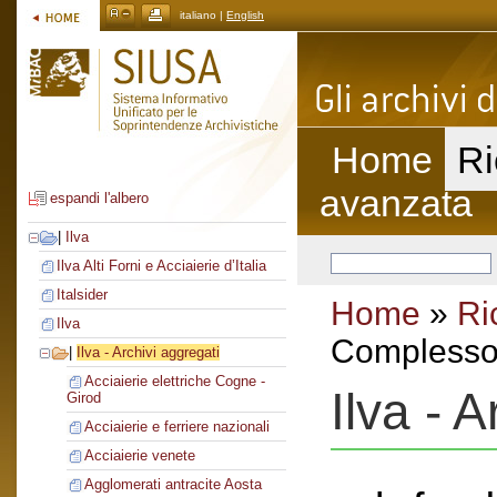
italiano |
English
Home
Ri
avanzata
espandi l'albero
|
Ilva
Ilva Alti Forni e Acciaierie d’Italia
Italsider
Home
»
Ri
Ilva
Complesso 
|
Ilva - Archivi aggregati
Acciaierie elettriche Cogne -
Ilva - 
Girod
Acciaierie e ferriere nazionali
Acciaierie venete
Agglomerati antracite Aosta