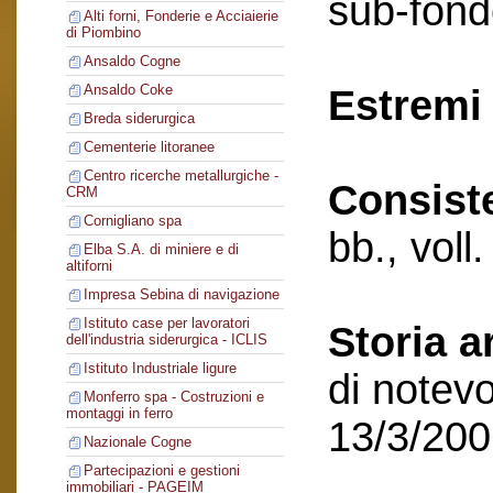
sub-fond
Alti forni, Fonderie e Acciaierie
di Piombino
Ansaldo Cogne
Ansaldo Coke
Estremi 
Breda siderurgica
Cementerie litoranee
Centro ricerche metallurgiche -
Consist
CRM
Cornigliano spa
bb., voll
Elba S.A. di miniere e di
altiforni
Impresa Sebina di navigazione
Istituto case per lavoratori
Storia a
dell'industria siderurgica - ICLIS
Istituto Industriale ligure
di notevo
Monferro spa - Costruzioni e
montaggi in ferro
13/3/20
Nazionale Cogne
Partecipazioni e gestioni
immobiliari - PAGEIM