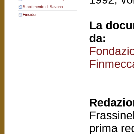
Stabilimento di Savona
Finsider
La docu
da:
Fondazi
Finmecc
Redazion
Frassinel
prima re