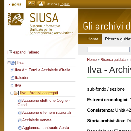
italiano |
English
Home
Ricerca guida
espandi l'albero
Home
»
Ricerca guidata
»
|
Ilva
Ilva - Arch
Ilva Alti Forni e Acciaierie d’Italia
Italsider
Ilva
sub-fondo / sezione
|
Ilva - Archivi aggregati
Estremi cronologici:
1
Acciaierie elettriche Cogne -
Girod
Consistenza:
Unità 426
Acciaierie e ferriere nazionali
Acciaierie venete
Storia archivistica:
Di
Agglomerati antracite Aosta