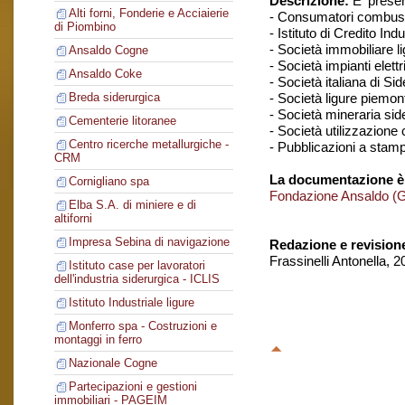
Descrizione:
E' presen
Alti forni, Fonderie e Acciaierie
- Consumatori combustib
di Piombino
- Istituto di Credito In
- Società immobiliare l
Ansaldo Cogne
- Società impianti elettr
Ansaldo Coke
- Società italiana di S
- Società ligure piemont
Breda siderurgica
- Società mineraria sid
Cementerie litoranee
- Società utilizzazione 
Centro ricerche metallurgiche -
- Pubblicazioni a stamp
CRM
La documentazione è
Cornigliano spa
Fondazione Ansaldo (
Elba S.A. di miniere e di
altiforni
Impresa Sebina di navigazione
Redazione e revision
Frassinelli Antonella, 
Istituto case per lavoratori
dell'industria siderurgica - ICLIS
Istituto Industriale ligure
Monferro spa - Costruzioni e
montaggi in ferro
Nazionale Cogne
Partecipazioni e gestioni
immobiliari - PAGEIM