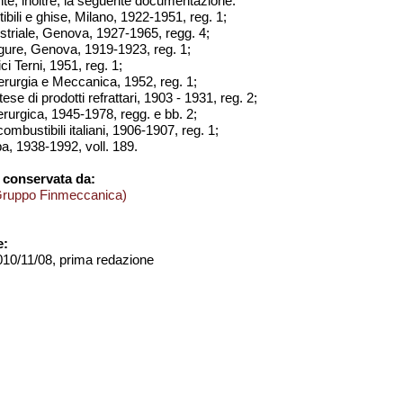
te, inoltre, la seguente documentazione:
ili e ghise, Milano, 1922-1951, reg. 1;
dustriale, Genova, 1927-1965, regg. 4;
igure, Genova, 1919-1923, reg. 1;
ici Terni, 1951, reg. 1;
iderurgia e Meccanica, 1952, reg. 1;
ese di prodotti refrattari, 1903 - 1931, reg. 2;
erurgica, 1945-1978, regg. e bb. 2;
combustibili italiani, 1906-1907, reg. 1;
a, 1938-1992, voll. 189.
 conservata da:
Gruppo Finmeccanica)
e:
2010/11/08, prima redazione