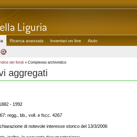
ta
Ricerca avanzata
Inventari on line
Aiuto
Indice dei fondi
» Complesso archivistico
ivi aggregati
882 - 1992
7: regg., bb., voll. e fscc. 4267
chiarazione di notevole interesse storico del 13/3/2006