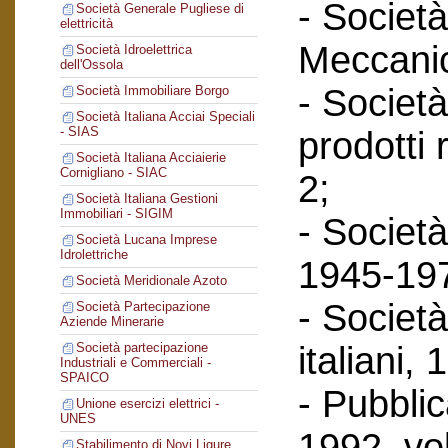
- Società
Società Generale Pugliese di
elettricità
Meccanic
Società Idroelettrica
dell'Ossola
- Società
Società Immobiliare Borgo
Società Italiana Acciai Speciali
- SIAS
prodotti 
Società Italiana Acciaierie
Cornigliano - SIAC
2;
Società Italiana Gestioni
Immobiliari - SIGIM
- Società
Società Lucana Imprese
Idrolettriche
1945-197
Società Meridionale Azoto
- Società
Società Partecipazione
Aziende Minerarie
italiani,
Società partecipazione
Industriali e Commerciali -
SPAICO
- Pubbli
Unione esercizi elettrici -
UNES
1992, vol
Stabilimento di Novi Ligure