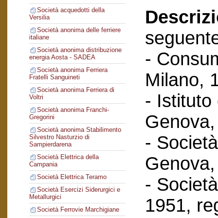
Società acquedotti della
Descriz
Versilia
Società anonima delle ferriere
seguent
italiane
Società anonima distribuzione
- Consum
energia Aosta - SADEA
Società anonima Ferriera
Milano, 
Fratelli Sanguineti
Società anonima Ferriera di
- Istituto
Voltri
Società anonima Franchi-
Genova, 
Gregorini
Società anonima Stabilimento
- Società
Silvestro Nasturzio di
Sampierdarena
Genova, 
Società Elettrica della
Campania
Società Elettrica Teramo
- Società 
Società Esercizi Siderurgici e
Metallurgici
1951, reg
Società Ferrovie Marchigiane