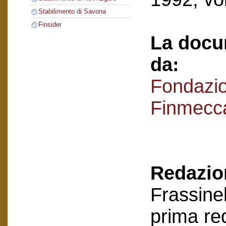
Stabilimento di Savona
Finsider
La docu
da:
Fondazi
Finmecc
Redazion
Frassinel
prima re