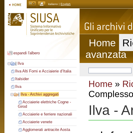
italiano |
English
Home
Ri
avanzata
espandi l'albero
|
Ilva
Ilva Alti Forni e Acciaierie d’Italia
Italsider
Home
»
Ri
Ilva
Complesso 
|
Ilva - Archivi aggregati
Acciaierie elettriche Cogne -
Ilva - 
Girod
Acciaierie e ferriere nazionali
Acciaierie venete
Agglomerati antracite Aosta