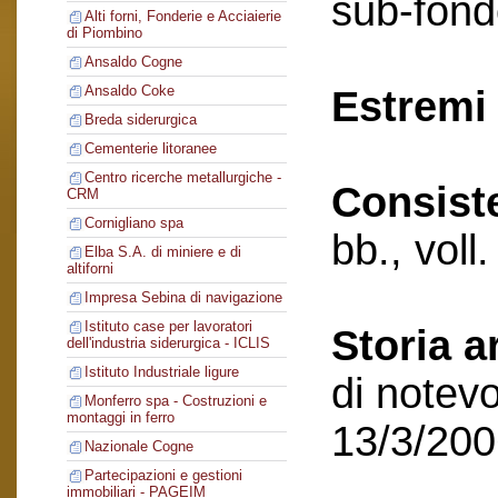
sub-fond
Alti forni, Fonderie e Acciaierie
di Piombino
Ansaldo Cogne
Ansaldo Coke
Estremi 
Breda siderurgica
Cementerie litoranee
Centro ricerche metallurgiche -
Consist
CRM
Cornigliano spa
bb., voll
Elba S.A. di miniere e di
altiforni
Impresa Sebina di navigazione
Istituto case per lavoratori
Storia a
dell'industria siderurgica - ICLIS
Istituto Industriale ligure
di notevo
Monferro spa - Costruzioni e
montaggi in ferro
13/3/20
Nazionale Cogne
Partecipazioni e gestioni
immobiliari - PAGEIM