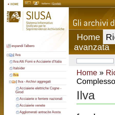
italiano |
English
Home
Ri
avanzata
espandi l'albero
|
Ilva
Ilva Alti Forni e Acciaierie d’Italia
Italsider
Home
»
Ri
Ilva
Complesso 
|
Ilva - Archivi aggregati
Acciaierie elettriche Cogne -
Ilva
Girod
Acciaierie e ferriere nazionali
Acciaierie venete
Agglomerati antracite Aosta