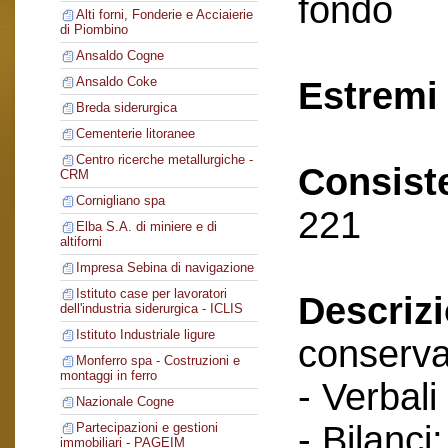
fondo
Alti forni, Fonderie e Acciaierie
di Piombino
Ansaldo Cogne
Ansaldo Coke
Estremi 
Breda siderurgica
Cementerie litoranee
Centro ricerche metallurgiche -
Consist
CRM
Cornigliano spa
221
Elba S.A. di miniere e di
altiforni
Impresa Sebina di navigazione
Istituto case per lavoratori
Descriz
dell'industria siderurgica - ICLIS
Istituto Industriale ligure
conserva
Monferro spa - Costruzioni e
montaggi in ferro
- Verbali
Nazionale Cogne
- Bilanci;
Partecipazioni e gestioni
immobiliari - PAGEIM