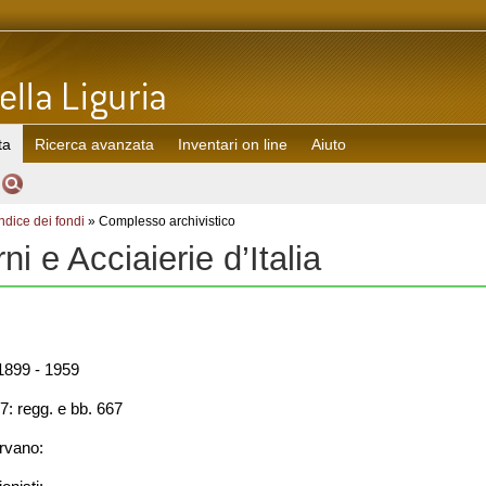
ta
Ricerca avanzata
Inventari on line
Aiuto
Indice dei fondi
» Complesso archivistico
rni e Acciaierie d’Italia
899 - 1959
7: regg. e bb. 667
rvano: