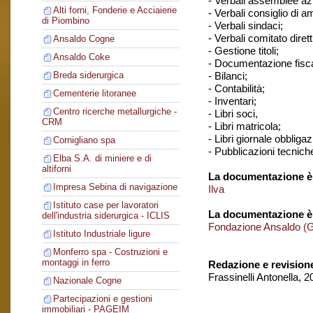
- Verbali assemblee azi
Alti forni, Fonderie e Acciaierie
- Verbali consiglio di 
di Piombino
- Verbali sindaci;
- Verbali comitato dirett
Ansaldo Cogne
- Gestione titoli;
Ansaldo Coke
- Documentazione fisca
- Bilanci;
Breda siderurgica
- Contabilità;
Cementerie litoranee
- Inventari;
Centro ricerche metallurgiche -
- Libri soci,
CRM
- Libri matricola;
- Libri giornale obbligaz
Cornigliano spa
- Pubblicazioni tecnich
Elba S.A. di miniere e di
altiforni
La documentazione è 
Impresa Sebina di navigazione
Ilva
Istituto case per lavoratori
La documentazione è
dell'industria siderurgica - ICLIS
Fondazione Ansaldo (
Istituto Industriale ligure
Monferro spa - Costruzioni e
montaggi in ferro
Redazione e revision
Frassinelli Antonella, 
Nazionale Cogne
Partecipazioni e gestioni
immobiliari - PAGEIM