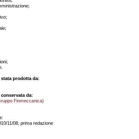
onisti;
amministrazione;
ivo;
le;
ioni;
e.
stata prodotta da:
 conservata da:
Gruppo Finmeccanica)
e:
2010/11/08, prima redazione