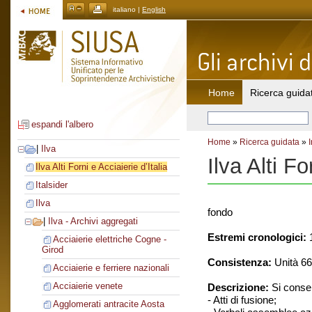
italiano |
English
Home
Ricerca guida
espandi l'albero
Home
»
Ricerca guidata
»
|
Ilva
Ilva Alti Fo
Ilva Alti Forni e Acciaierie d’Italia
Italsider
Ilva
fondo
|
Ilva - Archivi aggregati
Estremi cronologici:
1
Acciaierie elettriche Cogne -
Girod
Consistenza:
Unità 66
Acciaierie e ferriere nazionali
Acciaierie venete
Descrizione:
Si conse
- Atti di fusione;
Agglomerati antracite Aosta