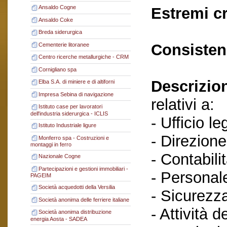
Ansaldo Cogne
Estremi c
Ansaldo Coke
Breda siderurgica
Consisten
Cementerie litoranee
Centro ricerche metallurgiche - CRM
Cornigliano spa
Descrizio
Elba S.A. di miniere e di altiforni
Impresa Sebina di navigazione
relativi a:
Istituto case per lavoratori
dell'industria siderurgica - ICLIS
- Ufficio le
Istituto Industriale ligure
- Direzione
Monferro spa - Costruzioni e
montaggi in ferro
- Contabilit
Nazionale Cogne
Partecipazioni e gestioni immobiliari -
- Personal
PAGEIM
Società acquedotti della Versilia
- Sicurezza
Società anonima delle ferriere italiane
- Attività d
Società anonima distribuzione
energia Aosta - SADEA