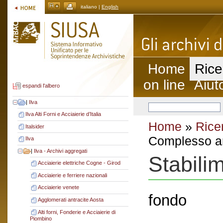
italiano |
English
Home
Rice
on line
Aiut
espandi l'albero
|
Ilva
Ilva Alti Forni e Acciaierie d’Italia
Home
»
Rice
Italsider
Complesso ar
Ilva
|
Ilva - Archivi aggregati
Stabili
Acciaierie elettriche Cogne - Girod
Acciaierie e ferriere nazionali
Acciaierie venete
fondo
Agglomerati antracite Aosta
Alti forni, Fonderie e Acciaierie di
Piombino