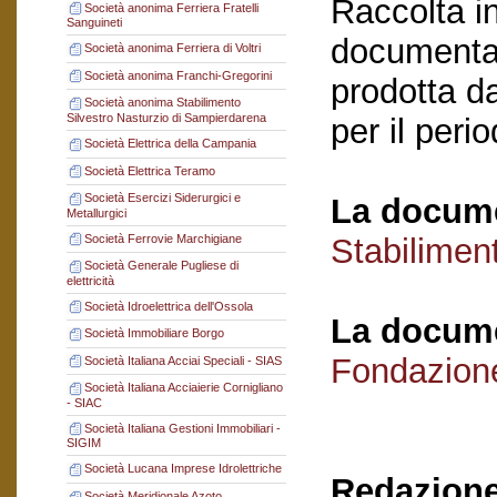
Raccolta in
Società anonima Ferriera Fratelli
Sanguineti
documentaz
Società anonima Ferriera di Voltri
Società anonima Franchi-Gregorini
prodotta da
Società anonima Stabilimento
Silvestro Nasturzio di Sampierdarena
per il per
Società Elettrica della Campania
Società Elettrica Teramo
Società Esercizi Siderurgici e
La docume
Metallurgici
Società Ferrovie Marchigiane
Stabilimen
Società Generale Pugliese di
elettricità
Società Idroelettrica dell'Ossola
La docume
Società Immobiliare Borgo
Fondazion
Società Italiana Acciai Speciali - SIAS
Società Italiana Acciaierie Cornigliano
- SIAC
Società Italiana Gestioni Immobiliari -
SIGIM
Società Lucana Imprese Idrolettriche
Redazione
Società Meridionale Azoto