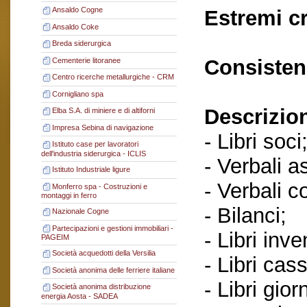
Ansaldo Cogne
Estremi c
Ansaldo Coke
Breda siderurgica
Consisten
Cementerie litoranee
Centro ricerche metallurgiche - CRM
Cornigliano spa
Descrizio
Elba S.A. di miniere e di altiforni
Impresa Sebina di navigazione
- Libri soci
Istituto case per lavoratori
dell'industria siderurgica - ICLIS
- Verbali a
Istituto Industriale ligure
- Verbali c
Monferro spa - Costruzioni e
montaggi in ferro
- Bilanci;
Nazionale Cogne
Partecipazioni e gestioni immobiliari -
- Libri inve
PAGEIM
Società acquedotti della Versilia
- Libri cas
Società anonima delle ferriere italiane
- Libri gior
Società anonima distribuzione
energia Aosta - SADEA