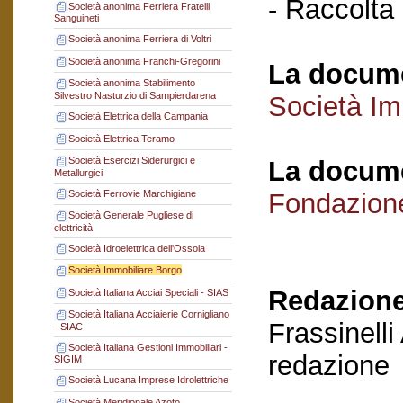
- Raccolta
Società anonima Ferriera Fratelli
Sanguineti
Società anonima Ferriera di Voltri
Società anonima Franchi-Gregorini
La docume
Società anonima Stabilimento
Silvestro Nasturzio di Sampierdarena
Società Im
Società Elettrica della Campania
Società Elettrica Teramo
Società Esercizi Siderurgici e
La docume
Metallurgici
Società Ferrovie Marchigiane
Fondazion
Società Generale Pugliese di
elettricità
Società Idroelettrica dell'Ossola
Società Immobiliare Borgo
Redazione
Società Italiana Acciai Speciali - SIAS
Società Italiana Acciaierie Cornigliano
Frassinelli
- SIAC
Società Italiana Gestioni Immobiliari -
redazione
SIGIM
Società Lucana Imprese Idrolettriche
Società Meridionale Azoto