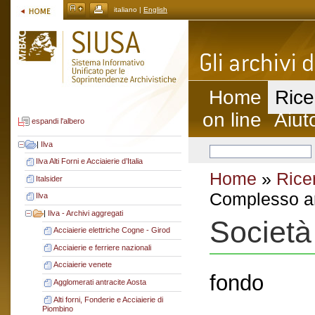
italiano |
English
Home
Rice
on line
Aiut
espandi l'albero
|
Ilva
Ilva Alti Forni e Acciaierie d’Italia
Home
»
Rice
Italsider
Complesso ar
Ilva
|
Ilva - Archivi aggregati
Società
Acciaierie elettriche Cogne - Girod
Acciaierie e ferriere nazionali
Acciaierie venete
fondo
Agglomerati antracite Aosta
Alti forni, Fonderie e Acciaierie di
Piombino