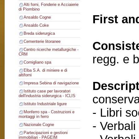
Alti forni, Fonderie e Acciaierie
di Piombino
First an
Ansaldo Cogne
Ansaldo Coke
Breda siderurgica
Cementerie litoranee
Consist
Centro ricerche metallurgiche -
CRM
regg. e 
Cornigliano spa
Elba S.A. di miniere e di
altiforni
Descript
Impresa Sebina di navigazione
Istituto case per lavoratori
conserva
dell'industria siderurgica - ICLIS
Istituto Industriale ligure
- Libri so
Monferro spa - Costruzioni e
montaggi in ferro
- Verbali
Nazionale Cogne
Partecipazioni e gestioni
immobiliari - PAGEIM