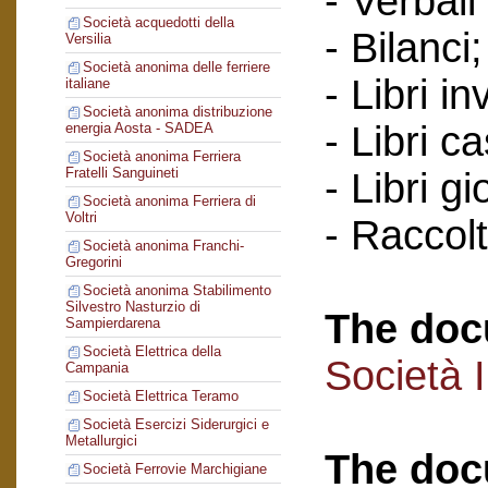
- Verbali
Società acquedotti della
- Bilanci;
Versilia
Società anonima delle ferriere
- Libri in
italiane
Società anonima distribuzione
- Libri c
energia Aosta - SADEA
Società anonima Ferriera
Fratelli Sanguineti
- Libri gi
Società anonima Ferriera di
Voltri
- Raccol
Società anonima Franchi-
Gregorini
Società anonima Stabilimento
Silvestro Nasturzio di
The doc
Sampierdarena
Società Elettrica della
Società 
Campania
Società Elettrica Teramo
Società Esercizi Siderurgici e
Metallurgici
The doc
Società Ferrovie Marchigiane