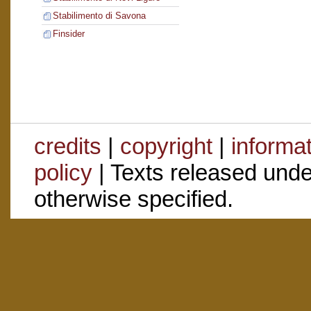
Stabilimento di Savona
Finsider
credits
|
copyright
|
informa
policy
| Texts released und
otherwise specified.