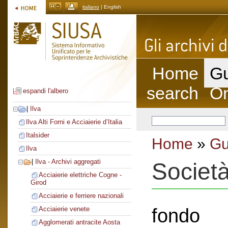
italiano
| English
Home
Gu
search
On
espandi l'albero
|
Ilva
Ilva Alti Forni e Acciaierie d’Italia
Italsider
Home
»
Gu
Ilva
|
Ilva - Archivi aggregati
Societ
Acciaierie elettriche Cogne -
Girod
Acciaierie e ferriere nazionali
fondo
Acciaierie venete
Agglomerati antracite Aosta