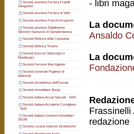
- libri mag
Società anonima Ferriera Fratelli
Sanguineti
Società anonima Ferriera di Voltri
Società anonima Franchi-Gregorini
La docume
Società anonima Stabilimento
Silvestro Nasturzio di Sampierdarena
Ansaldo C
Società Elettrica della Campania
Società Elettrica Teramo
Società Esercizi Siderurgici e
La docume
Metallurgici
Società Ferrovie Marchigiane
Fondazion
Società Generale Pugliese di
elettricità
Società Idroelettrica dell'Ossola
Società Immobiliare Borgo
Redazione
Società Italiana Acciai Speciali - SIAS
Società Italiana Acciaierie Cornigliano
Frassinelli
- SIAC
Società Italiana Gestioni Immobiliari -
redazione
SIGIM
Società Lucana Imprese Idrolettriche
Società Meridionale Azoto