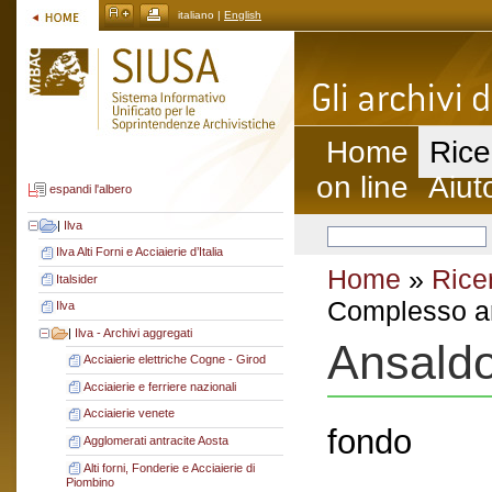
italiano |
English
Home
Rice
on line
Aiut
espandi l'albero
|
Ilva
Ilva Alti Forni e Acciaierie d’Italia
Home
»
Rice
Italsider
Complesso ar
Ilva
|
Ilva - Archivi aggregati
Ansald
Acciaierie elettriche Cogne - Girod
Acciaierie e ferriere nazionali
Acciaierie venete
fondo
Agglomerati antracite Aosta
Alti forni, Fonderie e Acciaierie di
Piombino