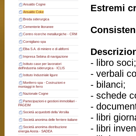
Ansaldo Cogne
Estremi c
Ansaldo Coke
Breda siderurgica
Consisten
Cementerie litoranee
Centro ricerche metallurgiche - CRM
Cornigliano spa
Descrizio
Elba S.A. di miniere e di altiforni
Impresa Sebina di navigazione
- libro soci
Istituto case per lavoratori
dell'industria siderurgica - ICLIS
- verbali c
Istituto Industriale ligure
- bilanci;
Monferro spa - Costruzioni e
montaggi in ferro
- schede co
Nazionale Cogne
Partecipazioni e gestioni immobiliari -
- document
PAGEIM
Società acquedotti della Versilia
- libri giorn
Società anonima delle ferriere italiane
- libri inven
Società anonima distribuzione
energia Aosta - SADEA