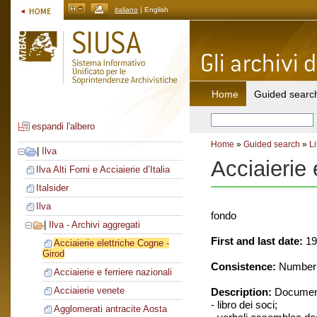
italiano
| English
Home
Guided searc
espandi l'albero
Home
»
Guided search
»
Li
|
Ilva
Acciaierie 
Ilva Alti Forni e Acciaierie d’Italia
Italsider
Ilva
fondo
|
Ilva - Archivi aggregati
First and last date:
19
Acciaierie elettriche Cogne -
Girod
Consistence:
Number o
Acciaierie e ferriere nazionali
Acciaierie venete
Description:
Document
- libro dei soci;
Agglomerati antracite Aosta