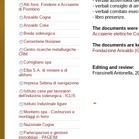
- verbali assemblea degl
Alti forni, Fonderie e Acciaierie
- verbali consiglio di 
di Piombino
- verbali comitato esec
- libro presenze.
Ansaldo Cogne
Ansaldo Coke
The documents were 
Acciaierie elettriche C
Breda siderurgica
Cementerie litoranee
The documents are ke
Centro ricerche metallurgiche -
Fondazione Ansaldo (
CRM
Cornigliano spa
Editing and review:
Elba S.A. di miniere e di
Frassinelli Antonella, 
altiforni
Impresa Sebina di navigazione
Istituto case per lavoratori
dell'industria siderurgica - ICLIS
Istituto Industriale ligure
Monferro spa - Costruzioni e
montaggi in ferro
Nazionale Cogne
Partecipazioni e gestioni
immobiliari - PAGEIM