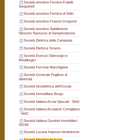
Società anonima Ferriera Fratelli
Sanguineti
Società anonima Ferriera di Voltri
Società anonima Franchi-Gregorini
Società anonima Stabilimento
Silvestro Nasturzio di Sampierdarena
Società Elettrica della Campania
Società Elettrica Teramo
Società Esercizi Siderurgici e
Metallurgici
Società Ferrovie Marchigiane
Società Generale Pugliese di
elettricità
Società Idroelettrica dell'Ossola
Società Immobiliare Borgo
Società Italiana Acciai Speciali - SIAS
Società Italiana Acciaierie Cornigliano
- SIAC
Società Italiana Gestioni Immobiliari -
SIGIM
Società Lucana Imprese Idrolettriche
Società Meridionale Azoto