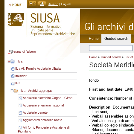
italiano
| English
Home
Guided search
espandi l'albero
Home
»
Guided search
»
List of
|
Ilva
Società Meridi
Ilva Alti Forni e Acciaierie d’Italia
Italsider
fondo
Ilva
First and last date:
1940 
|
Ilva - Archivi aggregati
Consistence:
Number of i
Acciaierie elettriche Cogne - Girod
Acciaierie e ferriere nazionali
Description:
Documentazi
- Libri soci;
Acciaierie venete
- Verbali assemblee azioni
Agglomerati antracite Aosta
- Verbali consiglio di amm
- Verbali collegio sindacal
Alti forni, Fonderie e Acciaierie di
- Bilanci; documenti contab
Piombino