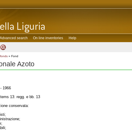
Advanced search
On line inventories
Help
 fonds
» Fond
onale Azoto
- 1966
tems 13: regg. e bb. 13
one conservata:
sti;
inistrazione;
e;
ili;