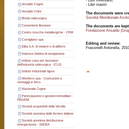
- Libri inventario;
- Libri mastri.
Ansaldo Cogne
Ansaldo Coke
The documents were cre
Società Meridionale Azot
Breda siderurgica
Cementerie litoranee
The documents are kept
Fondazione Ansaldo (Gru
Centro ricerche metallurgiche - CRM
Cornigliano spa
Editing and review:
Elba S.A. di miniere e di altiforni
Frassinelli Antonella, 201
Impresa Sebina di navigazione
Istituto case per lavoratori
dell'industria siderurgica - ICLIS
Istituto Industriale ligure
Monferro spa - Costruzioni e
montaggi in ferro
Nazionale Cogne
Partecipazioni e gestioni immobiliari -
PAGEIM
Società acquedotti della Versilia
Società anonima delle ferriere italiane
Società anonima distribuzione
energia Aosta - SADEA