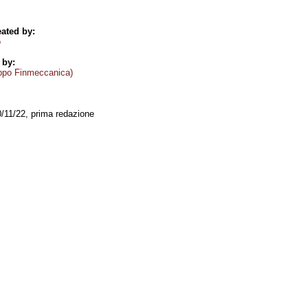
ated by:
o
 by:
ppo Finmeccanica)
0/11/22, prima redazione