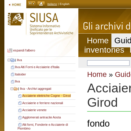
italiano
| English
Home
Guid
inventories
espandi l'albero
|
Ilva
Ilva Alti Forni e Acciaierie d’Italia
Home
»
Guid
Italsider
Ilva
Acciaier
|
Ilva - Archivi aggregati
Acciaierie elettriche Cogne - Girod
Girod
Acciaierie e ferriere nazionali
Acciaierie venete
Agglomerati antracite Aosta
fondo
Alti forni, Fonderie e Acciaierie di
Piombino