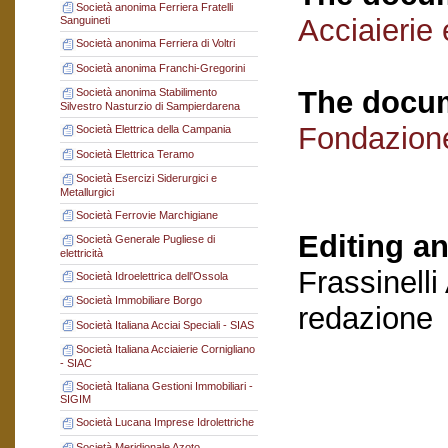
Società anonima Ferriera Fratelli
Acciaierie 
Sanguineti
Società anonima Ferriera di Voltri
Società anonima Franchi-Gregorini
The docum
Società anonima Stabilimento
Silvestro Nasturzio di Sampierdarena
Fondazion
Società Elettrica della Campania
Società Elettrica Teramo
Società Esercizi Siderurgici e
Metallurgici
Società Ferrovie Marchigiane
Editing an
Società Generale Pugliese di
elettricità
Frassinelli
Società Idroelettrica dell'Ossola
Società Immobiliare Borgo
redazione
Società Italiana Acciai Speciali - SIAS
Società Italiana Acciaierie Cornigliano
- SIAC
Società Italiana Gestioni Immobiliari -
SIGIM
Società Lucana Imprese Idrolettriche
Società Meridionale Azoto