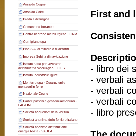
Ansaldo Cogne
First and 
Ansaldo Coke
Breda siderurgica
Cementerie litoranee
Consisten
Centro ricerche metallurgiche - CRM
Cornigliano spa
Elba S.A. di miniere e di altiforni
Descriptio
Impresa Sebina di navigazione
Istituto case per lavoratori
- libro dei 
dell'industria siderurgica - ICLIS
Istituto Industriale ligure
- verbali a
Monferro spa - Costruzioni e
montaggi in ferro
- verbali c
Nazionale Cogne
- verbali c
Partecipazioni e gestioni immobiliari -
PAGEIM
- libro pre
Società acquedotti della Versilia
Società anonima delle ferriere italiane
Società anonima distribuzione
The docum
energia Aosta - SADEA