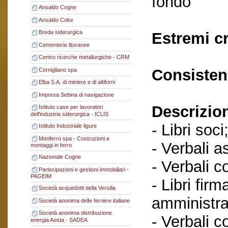
fondo
Ansaldo Cogne
Ansaldo Coke
Breda siderurgica
Estremi c
Cementerie litoranee
Centro ricerche metallurgiche - CRM
Consisten
Cornigliano spa
Elba S.A. di miniere e di altiforni
Impresa Sebina di navigazione
Descrizio
Istituto case per lavoratori
dell'industria siderurgica - ICLIS
- Libri soci
Istituto Industriale ligure
Monferro spa - Costruzioni e
- Verbali a
montaggi in ferro
Nazionale Cogne
- Verbali c
Partecipazioni e gestioni immobiliari -
PAGEIM
- Libri fir
Società acquedotti della Versilia
amministra
Società anonima delle ferriere italiane
Società anonima distribuzione
- Verbali c
energia Aosta - SADEA