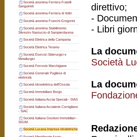
Società anonima Ferriera Fratelli
direttivo;
Sanguineti
Società anonima Ferriera di Voltri
- Documenti
Società anonima Franchi-Gregorini
- Libri gior
Società anonima Stabilimento
Silvestro Nasturzio di Sampierdarena
Società Elettrica della Campania
Società Elettrica Teramo
La docume
Società Esercizi Siderurgici e
Metallurgici
Società Lu
Società Ferrovie Marchigiane
Società Generale Pugliese di
elettricità
La docume
Società Idroelettrica dell'Ossola
Fondazion
Società Immobiliare Borgo
Società Italiana Acciai Speciali - SIAS
Società Italiana Acciaierie Cornigliano
- SIAC
Società Italiana Gestioni Immobiliari -
SIGIM
Redazione
Società Lucana Imprese Idrolettriche
Società Meridionale Azoto