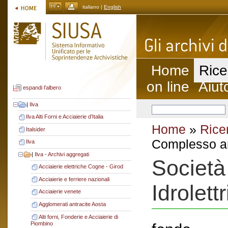
italiano |
English
Home
Rice
on line
Aiut
espandi l'albero
|
Ilva
Ilva Alti Forni e Acciaierie d’Italia
Home
»
Rice
Italsider
Complesso ar
Ilva
|
Ilva - Archivi aggregati
Società
Acciaierie elettriche Cogne - Girod
Acciaierie e ferriere nazionali
Idrolett
Acciaierie venete
Agglomerati antracite Aosta
Alti forni, Fonderie e Acciaierie di
Piombino