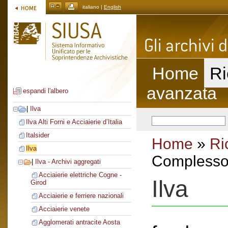
italiano |
English
Home
Ri
avanzata
espandi l'albero
|
Ilva
Ilva Alti Forni e Acciaierie d’Italia
Italsider
Home
»
Ri
Ilva
Complesso 
|
Ilva - Archivi aggregati
Acciaierie elettriche Cogne -
Ilva
Girod
Acciaierie e ferriere nazionali
Acciaierie venete
Agglomerati antracite Aosta