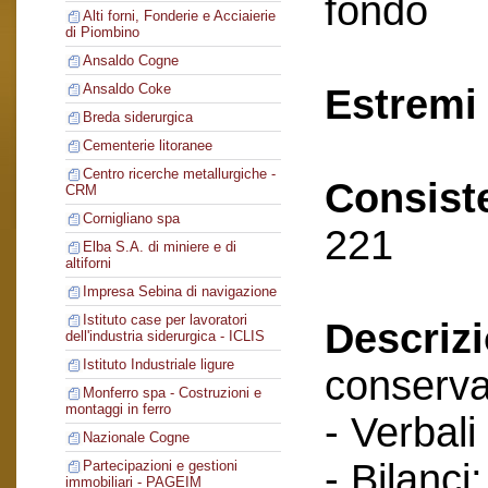
fondo
Alti forni, Fonderie e Acciaierie
di Piombino
Ansaldo Cogne
Ansaldo Coke
Estremi 
Breda siderurgica
Cementerie litoranee
Centro ricerche metallurgiche -
Consist
CRM
Cornigliano spa
221
Elba S.A. di miniere e di
altiforni
Impresa Sebina di navigazione
Istituto case per lavoratori
Descriz
dell'industria siderurgica - ICLIS
Istituto Industriale ligure
conserva
Monferro spa - Costruzioni e
montaggi in ferro
- Verbali
Nazionale Cogne
- Bilanci;
Partecipazioni e gestioni
immobiliari - PAGEIM