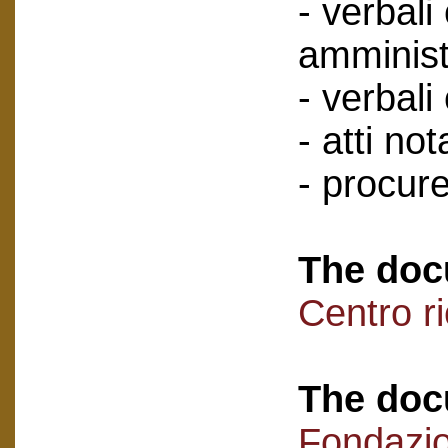
- verbali
amminist
- verbali
- atti nota
- procure
The doc
Centro r
The doc
Fondazi