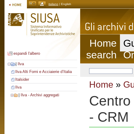
italiano
| English
Home
Gu
search
On
espandi l'albero
|
Ilva
Ilva Alti Forni e Acciaierie d’Italia
Italsider
Home
»
Gu
Ilva
|
Ilva - Archivi aggregati
Centro 
- CRM