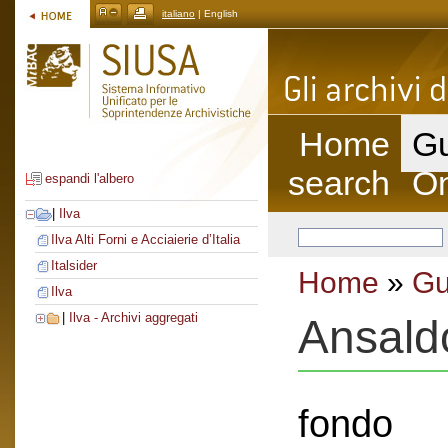
italiano
| English
Home
Gu
search
On
espandi l'albero
|
Ilva
Ilva Alti Forni e Acciaierie d’Italia
Italsider
Home
»
Gu
Ilva
|
Ilva - Archivi aggregati
Ansald
fondo