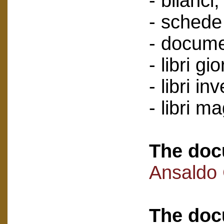
- bilanci;
- schede 
- docume
- libri gi
- libri in
- libri m
The doc
Ansaldo
The doc