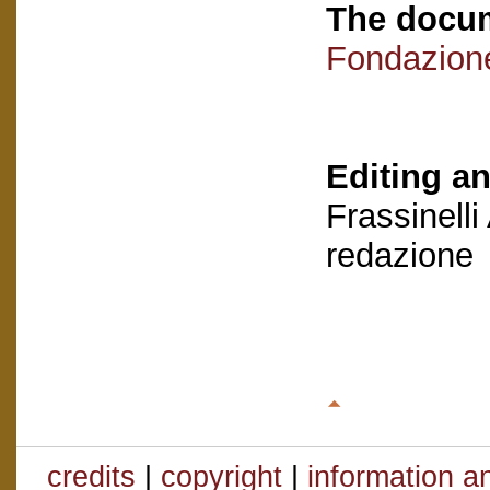
The docum
Fondazion
Editing an
Frassinelli
redazione
credits
|
copyright
|
information a