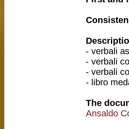
Consisten
Descriptio
- verbali a
- verbali c
- verbali c
- libro me
The docum
Ansaldo C