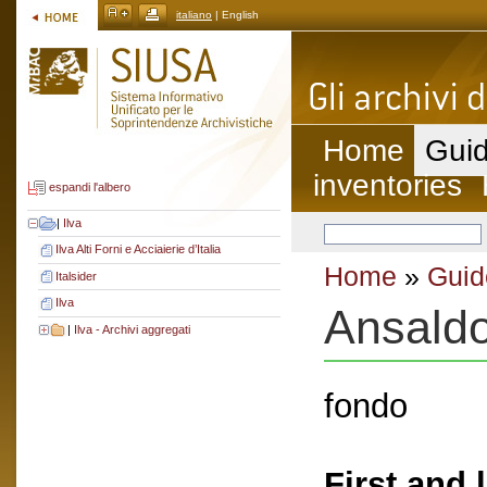
italiano
| English
Home
Guid
inventories
espandi l'albero
|
Ilva
Ilva Alti Forni e Acciaierie d’Italia
Home
»
Guid
Italsider
Ilva
Ansald
|
Ilva - Archivi aggregati
fondo
First and 