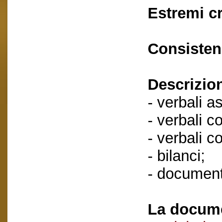
Estremi c
Consisten
Descrizio
- verbali a
- verbali c
- verbali c
- bilanci;
- document
La docume