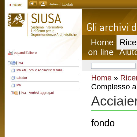
italiano |
English
Home
Rice
on line
Aiut
espandi l'albero
|
Ilva
Ilva Alti Forni e Acciaierie d’Italia
Home
»
Rice
Italsider
Complesso ar
Ilva
|
Ilva - Archivi aggregati
Acciaier
fondo