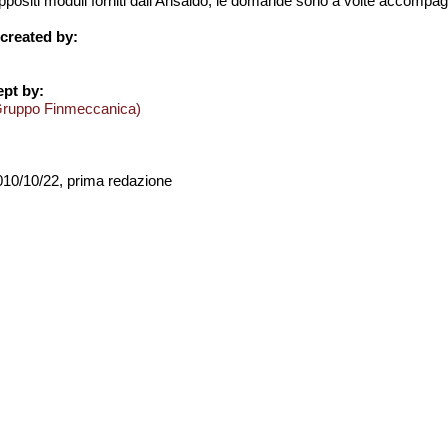
appositi moduli forniti dall’Ansaldo, le domande sono a volte accompa
created by:
pt by:
Gruppo Finmeccanica)
2010/10/22, prima redazione