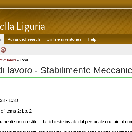
h
Advanced search
On line inventories
Help
st of fonds
» Fond
 lavoro - Stabilimento Meccani
38 - 1939
f items 2: bb. 2
umenti sono costituiti da richieste inviate dal personale operaio al c