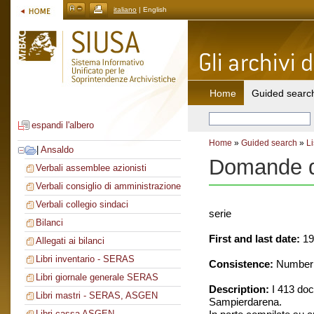
italiano
| English
Home
Guided searc
espandi l'albero
Home
»
Guided search
»
Li
|
Ansaldo
Domande di
Verbali assemblee azionisti
Verbali consiglio di amministrazione
Verbali collegio sindaci
serie
Bilanci
First and last date:
19
Allegati ai bilanci
Libri inventario - SERAS
Consistence:
Number o
Libri giornale generale SERAS
Description:
I 413 doc
Libri mastri - SERAS, ASGEN
Sampierdarena.
Libri cassa ASGEN