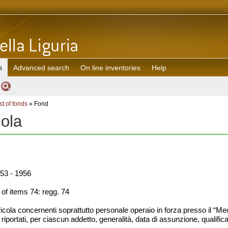
h
Advanced search
On line inventories
Help
st of fonds
» Fond
cola
53 - 1956
f items 74: regg. 74
ricola concernenti soprattutto personale operaio in forza presso il “M
o riportati, per ciascun addetto, generalità, data di assunzione, qualifi