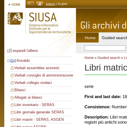
italiano
| English
Home
Guided searc
espandi l'albero
Home
»
Guided search
»
Li
|
Ansaldo
Libri matri
Verbali assemblee azionisti
Verbali consiglio di amministrazione
Verbali collegio sindaci
serie
Bilanci
First and last date:
18
Allegati ai bilanci
Libri inventario - SERAS
Consistence:
Number o
Libri giornale generale SERAS
Description:
Libri mat
Libri mastri - SERAS, ASGEN
registri più antichi son
Libri cassa ASGEN