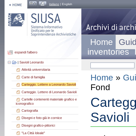
italiano
| English
Home
Guid
inventories
espandi l'albero
|
Savioli Leonardo
Attività universitaria
Home
»
Gui
Carte di famiglia
Fond
Carteggio. Lettere a Leonardo Savioli
Carteggio. Lettere di Leonardo Savioli
Cartegg
Cartelle contenenti materiale grafico e
iconografico
Cartografia
Savioli
Disegni e foto già in cornice
Disegni grafico-pittorici
"La Città Ideale"