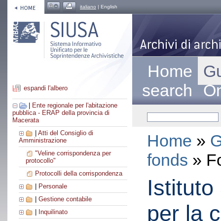
italiano
| English
Home
Gu
search
On
espandi l'albero
|
Ente regionale per l'abitazione
pubblica - ERAP della provincia di
Macerata
|
Atti del Consiglio di
Home
»
G
Amministrazione
"Veline corrispondenza per
fonds
» F
protocollo"
Protocolli della corrispondenza
Istitut
|
Personale
|
Gestione contabile
per la 
|
Inquilinato