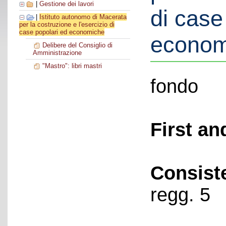
|
Gestione dei lavori
di case
|
Istituto autonomo di Macerata
per la costruzione e l'esercizio di
case popolari ed economiche
econom
Delibere del Consiglio di
Amministrazione
"Mastro": libri mastri
fondo
First an
Consist
regg. 5