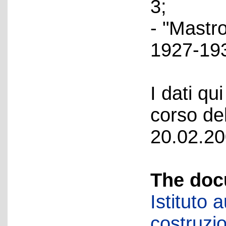
3;
- "Mastro
1927-193
I dati qui
corso del
20.02.20
The doc
Istituto
costruzio