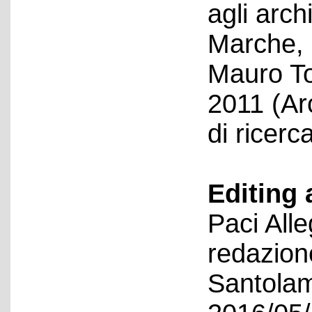
agli archi
Marche, a
Mauro T
2011 (Arc
di ricerc
Editing 
Paci All
redazion
Santolam