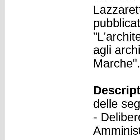
Lazzaret
pubblica
"L'archit
agli archi
Marche"
Descript
delle seg
- Deliber
Amminist