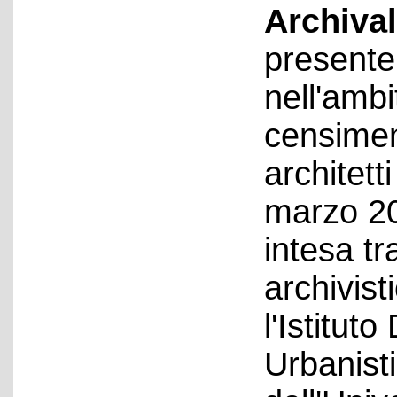
Archival
presente 
nell'ambi
censiment
architett
marzo 20
intesa t
archivist
l'Istitut
Urbanist