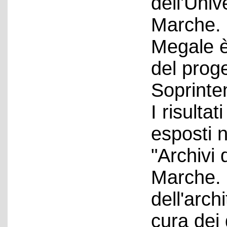
dell'Univ
Marche. 
Megale è 
del proge
Soprinte
I risulta
esposti 
"Archivi 
Marche. 
dell'arch
cura dei 