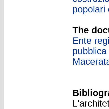
popolari
The doc
Ente regi
pubblica
Macerat
Bibliog
L'archite