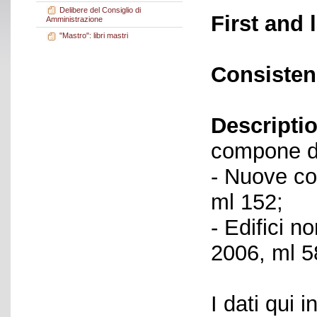
Delibere del Consiglio di
First and 
Amministrazione
"Mastro": libri mastri
Consisten
Descriptio
compone de
- Nuove cos
ml 152;
- Edifici n
2006, ml 5
I dati qui i