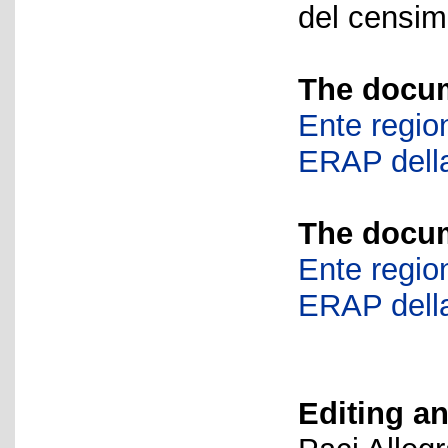
del censime
The docum
Ente region
ERAP della
The docum
Ente region
ERAP della
Editing an