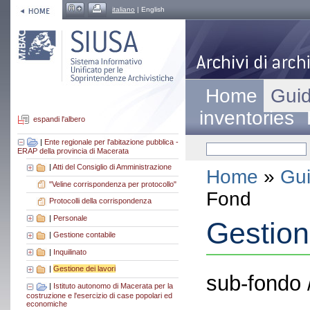
italiano
| English
Home
Guid
inventories
espandi l'albero
|
Ente regionale per l'abitazione pubblica -
ERAP della provincia di Macerata
|
Atti del Consiglio di Amministrazione
Home
»
Gui
"Veline corrispondenza per protocollo"
Fond
Protocolli della corrispondenza
|
Personale
Gestion
|
Gestione contabile
|
Inquilinato
|
Gestione dei lavori
sub-fondo 
|
Istituto autonomo di Macerata per la
costruzione e l'esercizio di case popolari ed
economiche