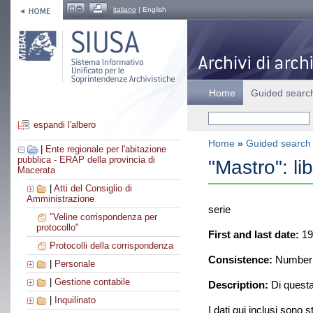
italiano
| English
Home
Guided searc
espandi l'albero
Home
»
Guided search
|
Ente regionale per l'abitazione
pubblica - ERAP della provincia di
"Mastro": lib
Macerata
|
Atti del Consiglio di
Amministrazione
serie
"Veline corrispondenza per
protocollo"
First and last date:
19
Protocolli della corrispondenza
Consistence:
Number o
|
Personale
|
Gestione contabile
Description:
Di questa
|
Inquilinato
I dati qui inclusi sono s