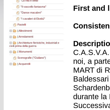
"La vita è bella"
First and 
"Il vascello fantasma"
"Danse macabre"
"I cavalieri di Ekebù"
Consisten
Pastelli
|
Allestimenti
|
Arredamenti
Descriptio
|
Architetture fieristiche, industriali e
civili prima della guerra
C.A.S.V.A. 
|
Monumenti
Scenografie ("Giuliano")
noi, a part
|
Acquerelli
MART di Ro
Baldessari
Schardenbe
durante la
Successiva