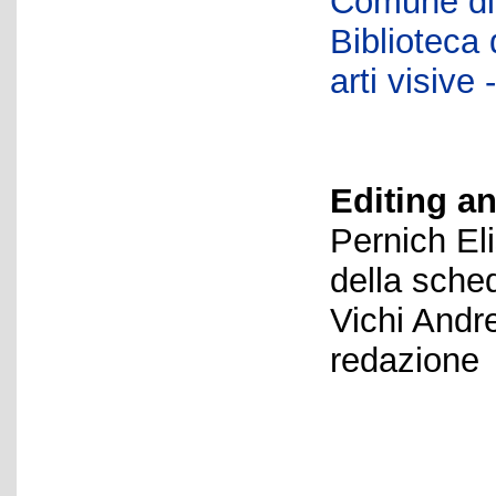
Comune di 
Biblioteca d
arti visiv
Editing an
Pernich El
della sche
Vichi Andr
redazione