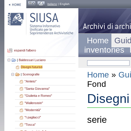
italiano
| English
Home
Guid
inventories
espandi l'albero
|
Baldessari Luciano
Disegni futuristi
Home
»
Gui
|
Scenografie
Fond
"Amleto"
"Santa Giovanna"
Disegni 
"Giulietta e Romeo"
"Wallenstein"
"Modernità"
serie
"I pagliacci"
"Tosca"