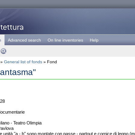
h
Advanced search
On line inventories
Help
»
General list of fonds
» Fond
 fantasma"
28
documentarie
lano - Teatro Olimpia
Pavlova
e unità "a - b" sono montate con passe - partout e cornice di legno (