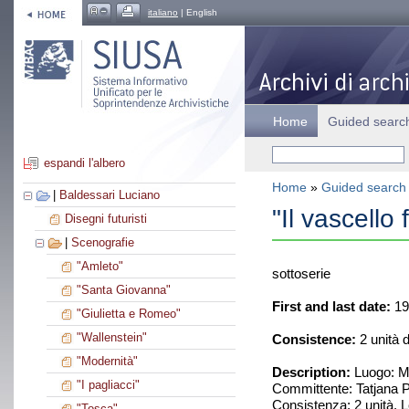
italiano
| English
Home
Guided searc
espandi l'albero
Home
»
Guided search
|
Baldessari Luciano
"Il vascello
Disegni futuristi
|
Scenografie
"Amleto"
sottoserie
"Santa Giovanna"
First and last date:
19
"Giulietta e Romeo"
"Wallenstein"
Consistence:
2 unità 
"Modernità"
Description:
Luogo: Mi
"I pagliacci"
Committente: Tatjana 
Consistenza: 2 unità. L
"Tosca"