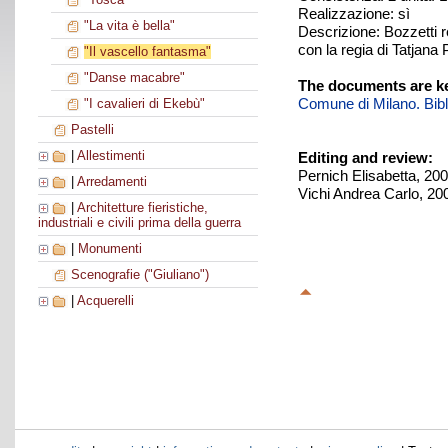
Realizzazione: sì
"La vita è bella"
Descrizione: Bozzetti re
con la regia di Tatjana
"Il vascello fantasma"
"Danse macabre"
The documents are ke
Comune di Milano. Biblio
"I cavalieri di Ekebù"
Pastelli
|
Allestimenti
Editing and review:
Pernich Elisabetta, 20
|
Arredamenti
Vichi Andrea Carlo, 20
|
Architetture fieristiche,
industriali e civili prima della guerra
|
Monumenti
Scenografie ("Giuliano")
|
Acquerelli