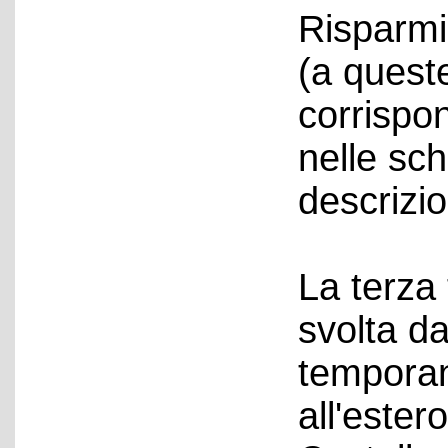
Risparmi
(a quest
corrispon
nelle sc
descrizio
La terza 
svolta d
temporan
all'ester