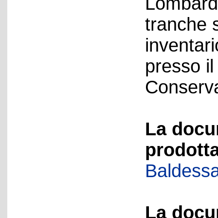
Lombardia
tranche 
inventari
presso i
Conservat
La docu
prodotta
Baldessa
La docu