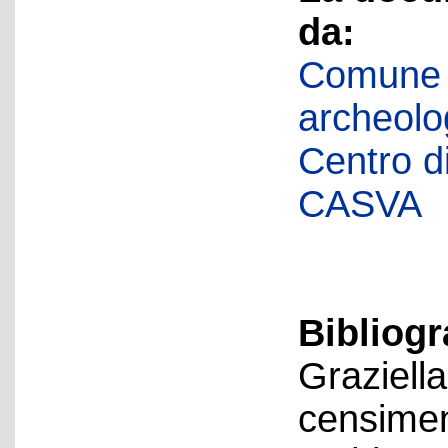
da:
Comune d
archeolog
Centro di 
CASVA
Bibliogr
Graziella
censiment