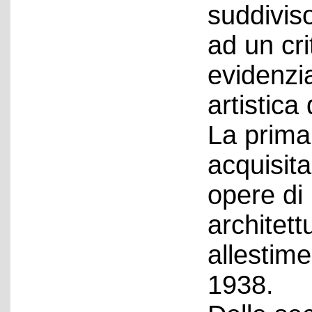
suddiviso
ad un cri
evidenzi
artistica 
La prima
acquisit
opere di 
architett
allestime
1938.