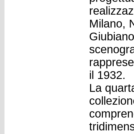
realizza
Milano, 
Giubiano 
scenograf
rappresen
il 1932.
La quarta
collezio
comprend
tridimens