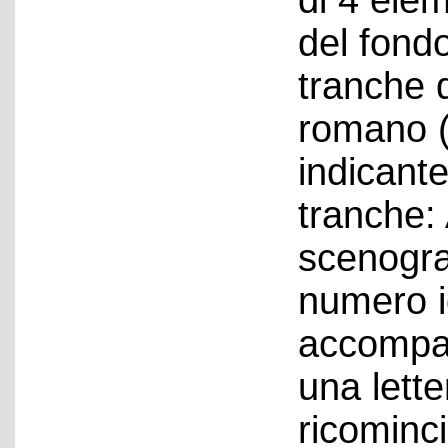
di 4 elem
del fondo
tranche 
romano (I,
indicante
tranche: 
scenograf
numero id
accompa
una lett
ricominc