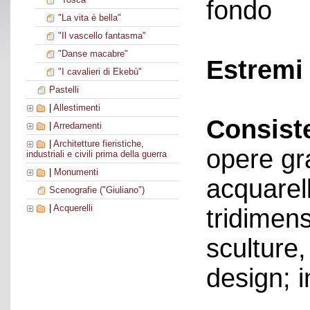
fondo
"La vita è bella"
"Il vascello fantasma"
"Danse macabre"
Estremi 
"I cavalieri di Ekebù"
Pastelli
|
Allestimenti
Consist
|
Arredamenti
|
Architetture fieristiche,
opere gr
industriali e civili prima della guerra
|
Monumenti
acquarell
Scenografie ("Giuliano")
|
Acquerelli
tridimens
sculture,
design; i