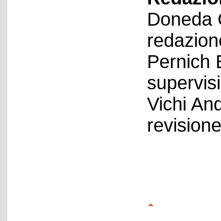
Doneda C
redazion
Pernich 
supervis
Vichi An
revision