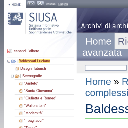
italiano |
English
Home
Ri
avanzata
espandi l'albero
|
Baldessari Luciano
Disegni futuristi
|
Scenografie
Home
»
R
"Amleto"
compless
"Santa Giovanna"
"Giulietta e Romeo"
Baldess
"Wallenstein"
"Modernità"
"I pagliacci"
"Tosca"