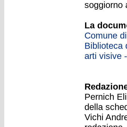
soggiorno 
La docume
Comune di 
Biblioteca d
arti visiv
Redazione
Pernich El
della sche
Vichi Andr