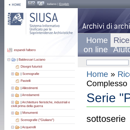
italiano |
English
Home
Rice
on line
Aiut
espandi l'albero
|
Baldessari Luciano
Disegni futuristi
Home
»
Ric
|
Scenografie
Complesso a
Pastelli
|
Allestimenti
Serie "
|
Arredamenti
|
Architetture fieristiche, industriali e
civili prima della guerra
|
Monumenti
sottoserie
Scenografie ("Giuliano")
|
Acquerelli