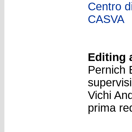
Centro di 
CASVA
Editing 
Pernich 
supervis
Vichi An
prima re