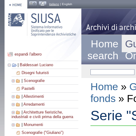
italiano
| English
Home
Gu
search
On
espandi l'albero
|
Baldessari Luciano
Disegni futuristi
|
Scenografie
Home
»
G
Pastelli
fonds
» F
|
Allestimenti
|
Arredamenti
Serie "
|
Architetture fieristiche,
industriali e civili prima della guerra
|
Monumenti
Scenografie ("Giuliano")