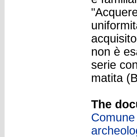
"Acquerel
uniformit
acquisito
non è es
serie co
matita (
The doc
Comune d
archeolog