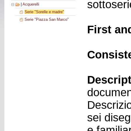
sottoseri
|
Acquerelli
Serie "Sorelle e madre"
Serie "Piazza San Marco"
First an
Consist
Descript
documen
Descrizi
sei dise
e famili