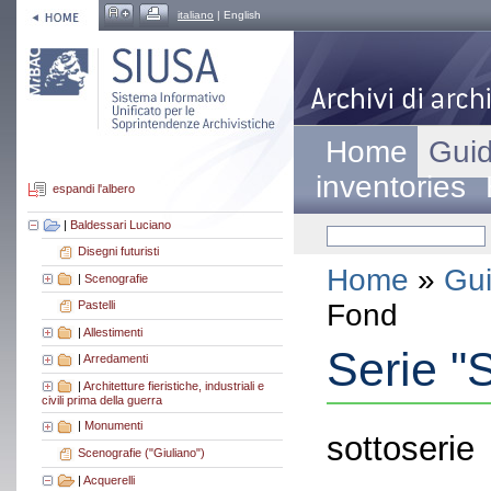
italiano
| English
Home
Guid
inventories
espandi l'albero
|
Baldessari Luciano
Disegni futuristi
Home
»
Gui
|
Scenografie
Fond
Pastelli
|
Allestimenti
Serie "
|
Arredamenti
|
Architetture fieristiche, industriali e
civili prima della guerra
|
Monumenti
sottoserie
Scenografie ("Giuliano")
|
Acquerelli