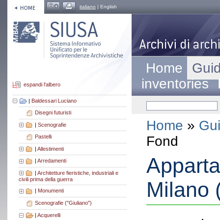
italiano
| English
Home
Guid
inventories
espandi l'albero
|
Baldessari Luciano
Disegni futuristi
Home
»
Gui
|
Scenografie
Fond
Pastelli
|
Allestimenti
Apparta
|
Arredamenti
|
Architetture fieristiche, industriali e
civili prima della guerra
Milano 
|
Monumenti
Scenografie ("Giuliano")
|
Acquerelli