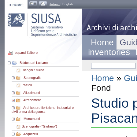
italiano
| English
Home
Guid
inventories
espandi l'albero
|
Baldessari Luciano
Disegni futuristi
Home
»
Gui
|
Scenografie
Fond
Pastelli
|
Allestimenti
Studio p
|
Arredamenti
|
Architetture fieristiche, industriali e
civili prima della guerra
Pisacan
|
Monumenti
Scenografie ("Giuliano")
|
Acquerelli