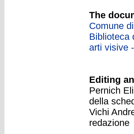
The docum
Comune di 
Biblioteca d
arti visiv
Editing an
Pernich El
della sche
Vichi Andr
redazione