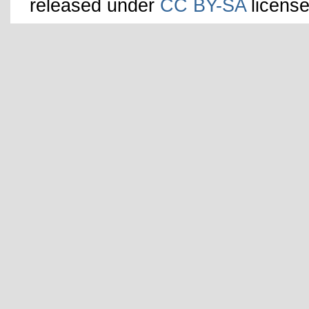
released under
CC BY-SA
license