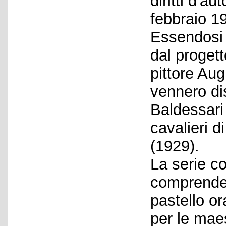
diritti d'a
febbraio 1
Essendosi B
dal progett
pittore Aug
vennero di
Baldessari
cavalieri 
(1929).
La serie c
comprende 
pastello o
per le mae