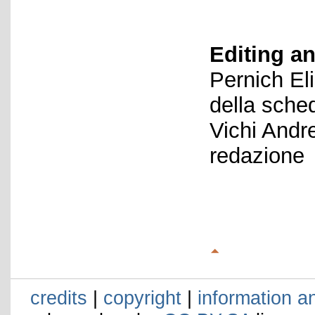
Editing an
Pernich El
della sche
Vichi Andr
redazione
credits
|
copyright
|
information a