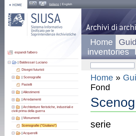
italiano
| English
Home
Guid
inventories
espandi l'albero
|
Baldessari Luciano
Disegni futuristi
Home
»
Gui
|
Scenografie
Fond
Pastelli
|
Allestimenti
Scenogr
|
Arredamenti
|
Architetture fieristiche, industriali e
civili prima della guerra
|
Monumenti
serie
Scenografie ("Giuliano")
|
Acquerelli