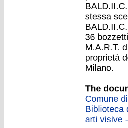
BALD.II.C.
stessa scen
BALD.II.C.
36 bozzetti
M.A.R.T. d
proprietà d
Milano.
The docum
Comune di 
Biblioteca d
arti visiv