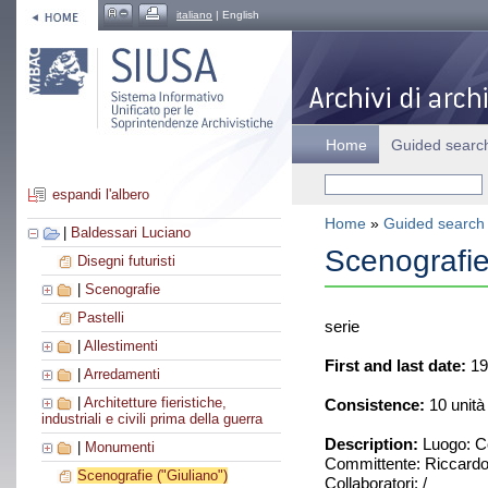
italiano
| English
Home
Guided searc
espandi l'albero
Home
»
Guided search
|
Baldessari Luciano
Scenografie
Disegni futuristi
|
Scenografie
Pastelli
serie
|
Allestimenti
First and last date:
19
|
Arredamenti
|
Architetture fieristiche,
Consistence:
10 unità
industriali e civili prima della guerra
Description:
Luogo: Co
|
Monumenti
Committente: Riccard
Scenografie ("Giuliano")
Collaboratori: /