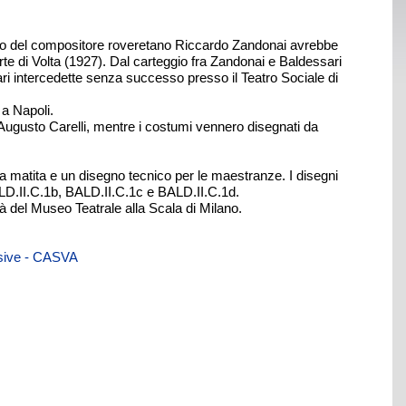
erio del compositore roveretano Riccardo Zandonai avrebbe
e di Volta (1927). Dal carteggio fra Zandonai e Baldessari
sari intercedette senza successo presso il Teatro Sociale di
 a Napoli.
e Augusto Carelli, mentre i costumi vennero disegnati da
a matita e un disegno tecnico per le maestranze. I disegni
ALD.II.C.1b, BALD.II.C.1c e BALD.II.C.1d.
à del Museo Teatrale alla Scala di Milano.
visive - CASVA