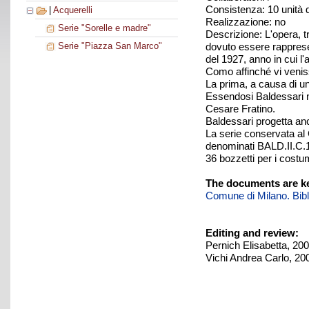
Consistenza: 10 unità
|
Acquerelli
Realizzazione: no
Serie "Sorelle e madre"
Descrizione: L'opera, 
dovuto essere rappresen
Serie "Piazza San Marco"
del 1927, anno in cui l'
Como affinché vi veniss
La prima, a causa di un
Essendosi Baldessari ne
Cesare Fratino.
Baldessari progetta anc
La serie conservata al 
denominati BALD.II.C.1
36 bozzetti per i costu
The documents are ke
Comune di Milano. Biblio
Editing and review:
Pernich Elisabetta, 20
Vichi Andrea Carlo, 20