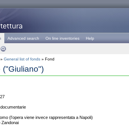
h
Advanced search
On line inventories
Help
»
General list of fonds
» Fond
 ("Giuliano")
27
 documentarie
mo (l'opera viene invece rappresentata a Napoli)
o Zandonai