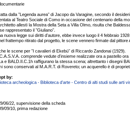
 documentarie
tratta dalla "Legenda aurea" di Jacopo da Varagine, secondo il desid
tata al Teatro Sociale di Como in occasione del centenario della mort
architetto allestì la Mostra della Seta a Villa Olmo, risulta che Baldes
e rappresentato il "Giuliano".
a nuova legge sui diritti d'autore, ebbe invece luogo il 4 febbraio 1928
l frattempo ritirato dal progetto, le scene vennero firmate dal pittor
he le scene per "I cavalieri di Ekebù" di Riccardo Zandonai (1929).
C.A.S.V.A. comprende vedute d'insieme realizzate ora a pastello ora 
a e BALD.II.C.1h raffigurano la stessa scena; altrettanto i disegni B
mi sono conservati al M.A.R.T. di Rovereto; un acquerello è di propriet
pt by:
teca archeologica - Biblioteca d'arte - Centro di alti studi sulle arti 
09/06/22, supervisione della scheda
09/09/10, prima redazione